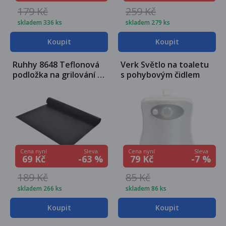
179 Kč
259 Kč
skladem 336 ks
skladem 279 ks
Koupit
Koupit
Ruhhy 8648 Teflonová
Verk Světlo na toaletu
podložka na grilování a
s pohybovým čidlem
pečení 40x33cm 3ks
Sleva
Sleva
Cena nyní
Cena nyní
-63 %
-7 %
69 Kč
79 Kč
189 Kč
85 Kč
skladem 266 ks
skladem 86 ks
Koupit
Koupit