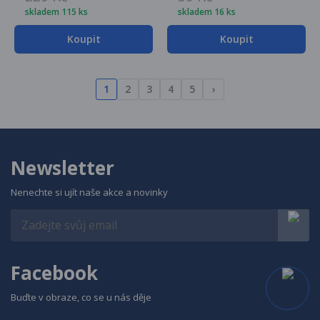
skladem 115 ks
skladem 16 ks
Koupit
Koupit
1
2
3
4
5
›
Newsletter
Nenechte si ujít naše akce a novinky
Facebook
Buďte v obraze, co se u nás děje