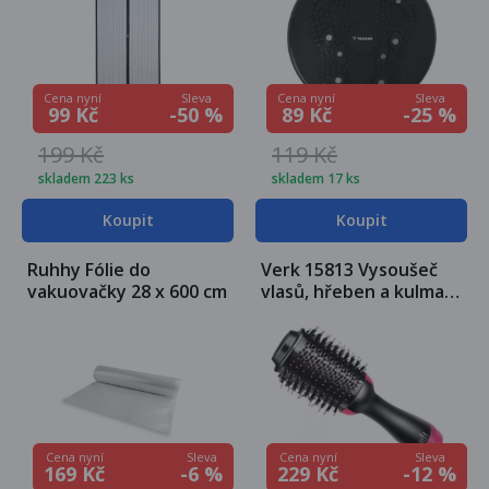
Sleva
Sleva
Cena nyní
Cena nyní
-50 %
-25 %
99 Kč
89 Kč
199 Kč
119 Kč
skladem 223 ks
skladem 17 ks
Koupit
Koupit
Ruhhy Fólie do
Verk 15813 Vysoušeč
vakuovačky 28 x 600 cm
vlasů, hřeben a kulma 3
v 1
Sleva
Sleva
Cena nyní
Cena nyní
-6 %
-12 %
169 Kč
229 Kč