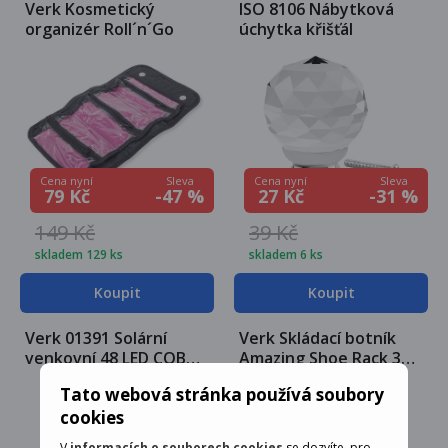
Verk Kosmetický
ISO 8106 Nábytková
organizér Roll´n´Go
úchytka křišťál
Sleva
Sleva
Cena nyní
Cena nyní
-47 %
-31 %
79 Kč
27 Kč
149 Kč
39 Kč
skladem 129 ks
skladem 6 ks
Koupit
Koupit
Verk 01391 Solární
Verk Skládací botník
venkovní 48 LED COB
Amazing Shoe Rack 30
osvětlení s pohybovým
párů bílá
Tato webová stránka používá soubory
senzorem
cookies
V
informacích o souborech cookies
se dozvíte, pro