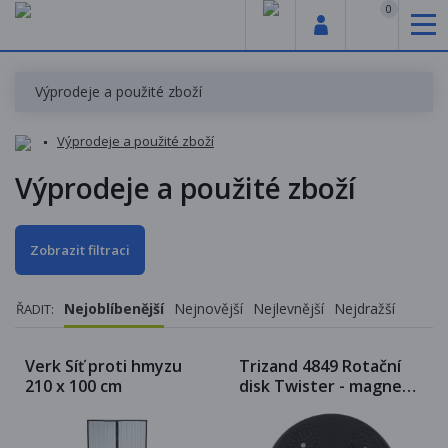
0
Výprodeje a použité zboží
Výprodeje a použité zboží
Výprodeje a použité zboží
Zobrazit filtraci
Nejoblíbenější
Nejnovější
Nejlevnější
Nejdražší
ŘADIT:
Verk Síť proti hmyzu
Trizand 4849 Rotační
210 x 100 cm
disk Twister - magnet
černá