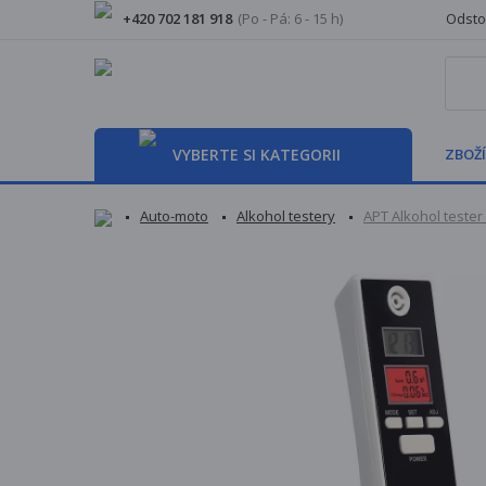
+420 702 181 918
(Po - Pá: 6 - 15 h)
Odsto
VYBERTE SI KATEGORII
ZBOŽÍ
Auto-moto
Alkohol testery
APT Alkohol tester