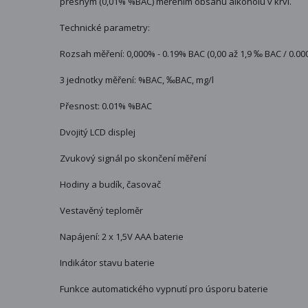
přesným (0,01% %BAC) měřením obsahu alkoholu v krvi.
Technické parametry:
Rozsah měření: 0,000% - 0.19% BAC (0,00 až 1,9 ‰ BAC / 0.00
3 jednotky měření: %BAC, ‰BAC, mg/l
Přesnost: 0.01% %BAC
Dvojitý LCD displej
Zvukový signál po skončení měření
Hodiny a budík, časovač
Vestavěný teploměr
Napájení: 2 x 1,5V AAA baterie
Indikátor stavu baterie
Funkce automatického vypnutí pro úsporu baterie