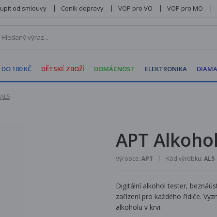
upit od smlouvy
Ceník dopravy
VOP pro VO
VOP pro MO
 DO 100 KČ
DĚTSKÉ ZBOŽÍ
DOMÁCNOST
ELEKTRONIKA
DIAMA
 AL5
APT Alkohol
Výrobce:
APT
Kód výrobku:
AL5
Digitální alkohol tester, bezná
zařízení pro každého řidiče. 
alkoholu v krvi.