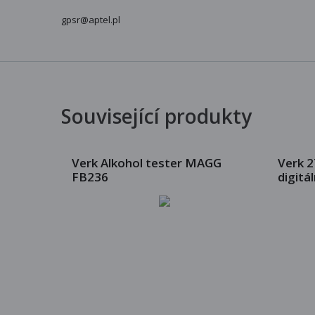
gpsr@aptel.pl
Související produkty
Verk Alkohol tester MAGG
Verk 2
FB236
digitál