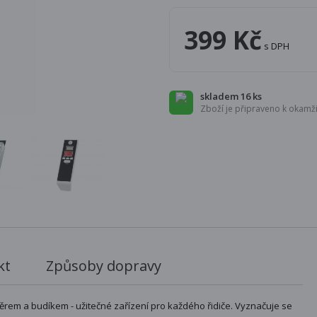
399 Kč
s DPH
skladem 16 ks
Zboží je připraveno k okamži
kt
Způsoby dopravy
ěrem a budíkem - užitečné zařízení pro každého řidiče. Vyznačuje se