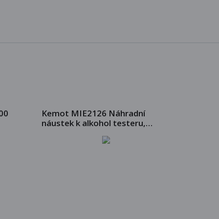
00
Kemot MIE2126 Náhradní
náustek k alkohol testeru,
KT571