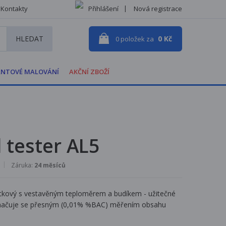
Kontakty
Přihlášení
Nová registrace
HLEDAT
0 Kč
0
položek za
NTOVÉ MALOVÁNÍ
AKČNÍ ZBOŽÍ
 tester AL5
Záruka:
24 měsíců
ústkový s vestavěným teploměrem a budíkem - užitečné
Vyznačuje se přesným (0,01% %BAC) měřením obsahu