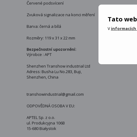
Červené podsvícení
Zvuková signalizace na konci měření
Tato web
Barva: černá a bílá
V
informacích
Rozměry: 119 x 31 x 22 mm
Bezpečnostní upozornění:
Výrobce : APT
Shenzhen Transhow industrial Ltd
Adress: Busha Lu No.283, Buji,
Shenzhen, China
transhowindustrial@gmail.com
ODPOVĚDNÁ OSOBA V EU:
APTEL Sp. z o.o.
ul. Produkcyjna 106B
15-680 Białystok