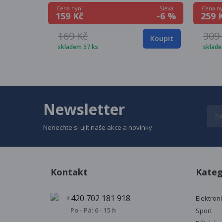
Sleva
Cena nyní
Cena ny
-6 %
159 Kč
259 
169 Kč
309
Koupit
skladem 57 ks
sklade
Newsletter
Nenechte si ujít naše akce a novinky
Kontakt
Kateg
+420 702 181 918
Elektron
Po - Pá: 6 - 15 h
Sport