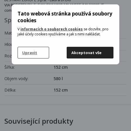
VIA RESISTENZA, 5, SAN GIULIANO MILANESE (MI) 20098, IT
compliance@bestwaycorp.eu
Tato webová stránka používá soubory
Specifikace
cookies
V
informacích o souborech cookies
se dozvíte, pro
Materiál:
PVC
jaké účely cookies využíváme a jak s nimi nakládat.
Hloubka:
38 cm
Upravit
Akceptovat vše
Rozměry:
152 x 152 x 38 cm
Šířka:
152 cm
Objem vody:
580 l
Délka:
152 cm
Související produkty