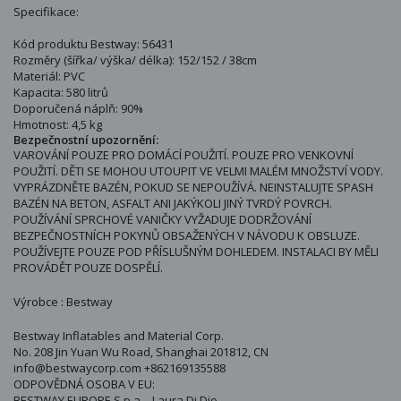
Specifikace:
Kód produktu Bestway: 56431
Rozměry (šířka/ výška/ délka): 152/152 / 38cm
Materiál: PVC
Kapacita: 580 litrů
Doporučená náplň: 90%
Hmotnost: 4,5 kg
Bezpečnostní upozornění:
VAROVÁNÍ POUZE PRO DOMÁCÍ POUŽITÍ. POUZE PRO VENKOVNÍ
POUŽITÍ. DĚTI SE MOHOU UTOUPIT VE VELMI MALÉM MNOŽSTVÍ VODY.
VYPRÁZDNĚTE BAZÉN, POKUD SE NEPOUŽÍVÁ. NEINSTALUJTE SPASH
BAZÉN NA BETON, ASFALT ANI JAKÝKOLI JINÝ TVRDÝ POVRCH.
POUŽÍVÁNÍ SPRCHOVÉ VANIČKY VYŽADUJE DODRŽOVÁNÍ
BEZPEČNOSTNÍCH POKYNŮ OBSAŽENÝCH V NÁVODU K OBSLUZE.
POUŽÍVEJTE POUZE POD PŘÍSLUŠNÝM DOHLEDEM. INSTALACI BY MĚLI
PROVÁDĚT POUZE DOSPĚLÍ.
Výrobce : Bestway
Bestway Inflatables and Material Corp.
No. 208 Jin Yuan Wu Road, Shanghai 201812, CN
info@bestwaycorp.com +862169135588
ODPOVĚDNÁ OSOBA V EU:
BESTWAY EUROPE S.p.a. - Laura Di Dio