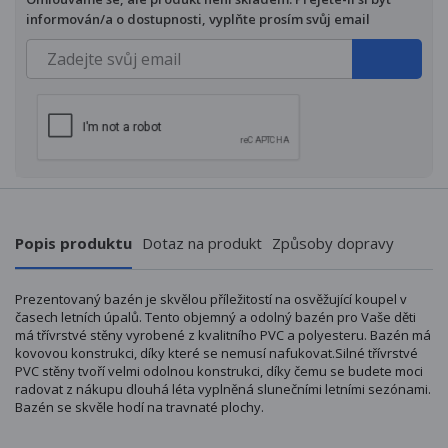
informován/a o dostupnosti, vyplňte prosím svůj email
Popis produktu
Dotaz na produkt
Způsoby dopravy
Prezentovaný bazén je skvělou příležitostí na osvěžující koupel v
časech letních úpalů. Tento objemný a odolný bazén pro Vaše děti
má třívrstvé stěny vyrobené z kvalitního PVC a polyesteru. Bazén má
kovovou konstrukci, díky které se nemusí nafukovat.Silné třívrstvé
PVC stěny tvoří velmi odolnou konstrukci, díky čemu se budete moci
radovat z nákupu dlouhá léta vyplněná slunečními letními sezónami.
Bazén se skvěle hodí na travnaté plochy.