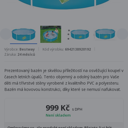
Výrobce:
Bestway
Kód výrobku:
6942138920192
Záruka:
24 měsíců
Prezentovaný bazén je skvělou příležitostí na osvěžující koupel v
časech letních úpalů. Tento objemný a odolný bazén pro Vaše
děti má třívrstvé stěny vyrobené z kvalitního PVC a polyesteru.
Bazén má kovovou konstrukci, díky které se nemusí nafukovat.
999 Kč
s DPH
Není skladem
Omlouváme se, ale produkt není skladem. Přejete-li si být