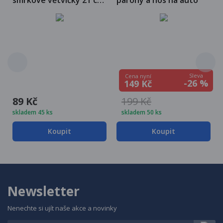
smrkové větvičky 21 cm,
parohy a nos na auto
40 ks
Sleva
Cena nyní
-26 %
149 Kč
89 Kč
199 Kč
skladem 45 ks
skladem 50 ks
Koupit
Koupit
Newsletter
Nenechte si ujít naše akce a novinky