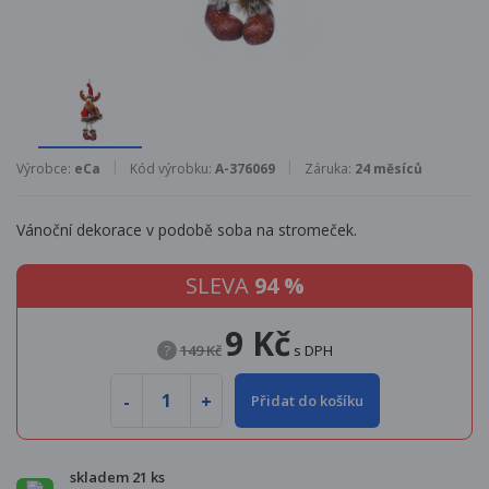
Výrobce:
eCa
Kód výrobku:
A-376069
Záruka:
24 měsíců
Vánoční dekorace v podobě soba na stromeček.
SLEVA
94 %
9 Kč
?
149 Kč
s DPH
Přidat do košíku
skladem 21 ks