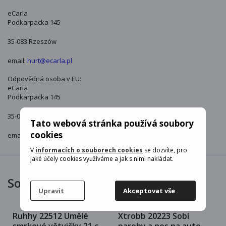
eCarla
Podkarpacka 145
35-083 Rzeszów
email:
hurt@ecarla.pl
Odpovědná osoba v EU:
eCarla
Podkarpacka 145
35-083 Rzeszów
Tato webová stránka používá soubory
cookies
email:
hurt@ecarla.pl
V
informacích o souborech cookies
se dozvíte, pro
jaké účely cookies využíváme a jak s nimi nakládat.
Související produkty
Upravit
Akceptovat vše
Ruhhy 22512 Umělé
Xtrobb 20223 Sobí