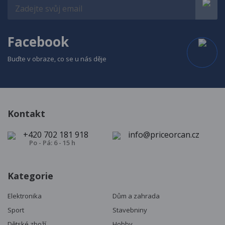
Facebook
Buďte v obraze, co se u nás děje
Kontakt
+420 702 181 918
info@priceorcan.cz
Po - Pá: 6 - 15 h
Kategorie
Elektronika
Dům a zahrada
Sport
Stavebniny
Dětské zboží
Hobby