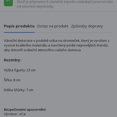
Zboží je připraveno k okamžité expedici následující pracovní den
od vytvoření objednávky.
Popis produktu
Dotaz na produkt
Způsoby dopravy
Vánoční dekorace v podobě soba na stromeček, který je vyroben z
vysoce kvalitního materiálu a navržený podle nejnovějších trendů,
aby dotvořil sváteční atmosféru vašeho domova.
Rozměry:
Výška figurky: 23 cm
Šířka: 8 cm
Délka šňůrky: 7 cm
Bezpečnostní upozornění:
Výrobce : eCa