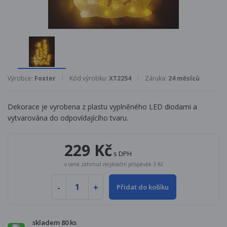
Výrobce:
Foxter
Kód výrobku:
XT2254
Záruka:
24 měsíců
Dekorace je vyrobena z plastu vyplněného LED diodami a
vytvarována do odpovídajícího tvaru.
229 Kč
s DPH
v ceně zahrnut recyklační příspěvěk 3 Kč
Přidat do košíku
skladem 80 ks