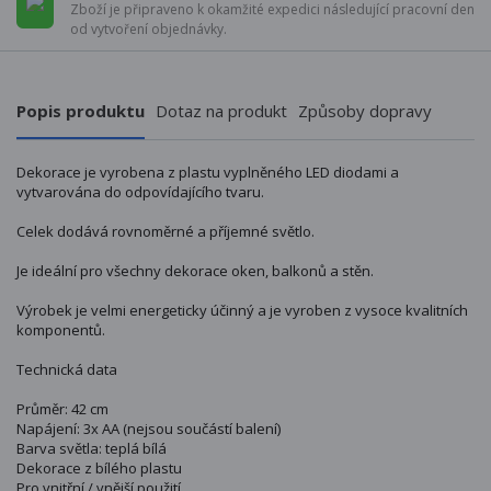
Zboží je připraveno k okamžité expedici následující pracovní den
od vytvoření objednávky.
Popis produktu
Dotaz na produkt
Způsoby dopravy
Dekorace je vyrobena z plastu vyplněného LED diodami a
vytvarována do odpovídajícího tvaru.
Celek dodává rovnoměrné a příjemné světlo.
Je ideální pro všechny dekorace oken, balkonů a stěn.
Výrobek je velmi energeticky účinný a je vyroben z vysoce kvalitních
komponentů.
Technická data
Průměr: 42 cm
Napájení: 3x AA (nejsou součástí balení)
Barva světla: teplá bílá
Dekorace z bílého plastu
Pro vnitřní / vnější použití