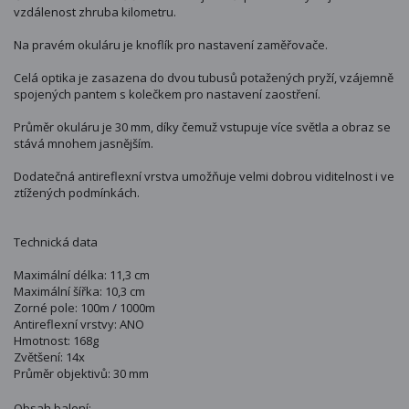
vzdálenost zhruba kilometru.
Na pravém okuláru je knoflík pro nastavení zaměřovače.
Celá optika je zasazena do dvou tubusů potažených pryží, vzájemně
spojených pantem s kolečkem pro nastavení zaostření.
Průměr okuláru je 30 mm, díky čemuž vstupuje více světla a obraz se
stává mnohem jasnějším.
Dodatečná antireflexní vrstva umožňuje velmi dobrou viditelnost i ve
ztížených podmínkách.
Technická data
Maximální délka: 11,3 cm
Maximální šířka: 10,3 cm
Zorné pole: 100m / 1000m
Antireflexní vrstvy: ANO
Hmotnost: 168g
Zvětšení: 14x
Průměr objektivů: 30 mm
Obsah balení: