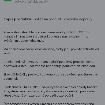
od vytvoření objednávky.
Popis produktu
Dotaz na produkt
Způsoby dopravy
Kompaktní dalekohled renomované značky GENETIC OPTIC s
manuálním nastavením ostření s plynule nastavitelným 14x
zvětšením a 30mm objektivy.
Má prizmatické čočky, celoskleněné, čočky jsou pokryty antireflexní
vrstvou.
Dalekohled má kovovou kostru a plášť potažený protiskluzovou
pryžovou vrstvou, což značně usnadňuje používání dalekohledu.
Širokoúhlé čočky poskytují dokonalý obraz za všech povětrnostních
podmínek.
Společnost GENETIC OPTIC navíc vybavila své dalekohledy bočními
štíty, které jsou navrženy tak, aby zamezily slunečním paprskům,
které výrazně omezují zorné pole při pozorování.
Čtrnáctinásobné zvětšení umožňuje vidět pozorovaný objekt na