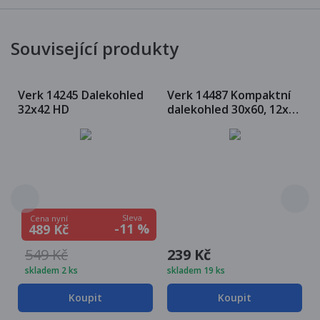
Související produkty
Verk 14245 Dalekohled
Verk 14487 Kompaktní
32x42 HD
dalekohled 30x60, 12x
ZOOM
Sleva
Cena nyní
-11 %
489 Kč
549 Kč
239 Kč
skladem 2 ks
skladem 19 ks
Koupit
Koupit