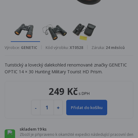
Výrobce:
GENETIC
Kód výrobku:
XT0528
Záruka:
24 měsíců
Turistický a lovecký dalekohled renomované značky GENETIC
OPTIC 14 × 30 Hunting Military Tourist HD Prism.
249 Kč
s DPH
Přidat do košíku
skladem 19 ks
Zboží je připraveno k okamžité expedici následující pracovní den