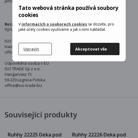
jeho části by měly být odstraněny mimo dosah dítěte.
Tato webová stránka používá soubory
cookies
Bezpečnostní upozornění:
V
informacích o souborech cookies
se dozvíte, pro
Výrobce : KRUZZEL
jaké účely cookies využíváme a jak s nimi nakládat.
ISO TRADE Sp z o.o.
Hangarowa 15
Upravit
Akceptovat vše
office@iso-trade.biz
Odpovědná osoba v EU:
ISO TRADE Sp z o.o.
Hangarowa 15
59-220 Legnica Polska
office@iso-trade.biz
Související produkty
Ruhhy 22225 Deka pod
Ruhhy 22226 Deka pod