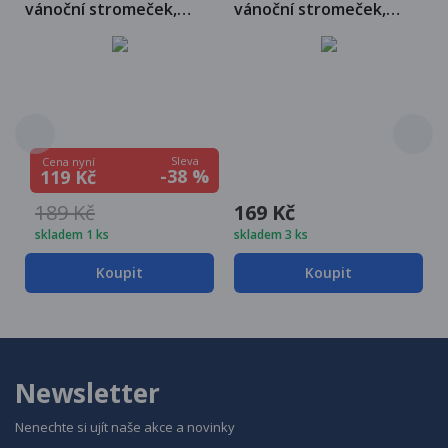
0
vánoční stromeček,
vánoční stromeček,
chlupatá, 78 cm, bílá
chlupatá, 90 cm, bílá
Sleva
Cena nyní
-38 %
119 Kč
189 Kč
169 Kč
skladem 1 ks
skladem 3 ks
Koupit
Koupit
Newsletter
Nenechte si ujít naše akce a novinky