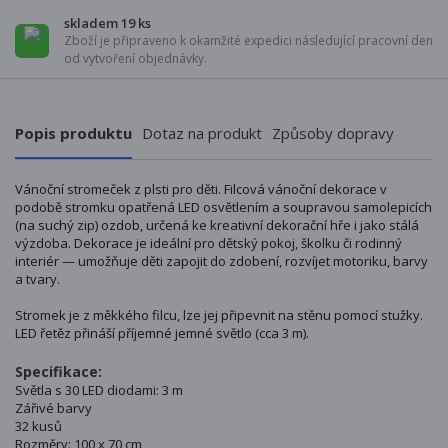
skladem 19 ks
Zboží je připraveno k okamžité expedici následující pracovní den
od vytvoření objednávky.
Popis produktu
Dotaz na produkt
Způsoby dopravy
Vánoční stromeček z plsti pro děti. Filcová vánoční dekorace v
podobě stromku opatřená LED osvětlením a soupravou samolepicích
(na suchý zip) ozdob, určená ke kreativní dekorační hře i jako stálá
výzdoba. Dekorace je ideální pro dětský pokoj, školku či rodinný
interiér — umožňuje děti zapojit do zdobení, rozvíjet motoriku, barvy
a tvary.
Stromek je z měkkého filcu, lze jej připevnit na stěnu pomocí stužky.
LED řetěz přináší příjemné jemné světlo (cca 3 m).
Specifikace:
Světla s 30 LED diodami: 3 m
Zářivé barvy
32 kusů
Rozměry: 100 x 70 cm