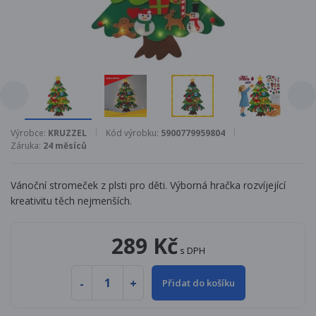
Výrobce:
KRUZZEL
Kód výrobku:
5900779959804
Záruka:
24 měsíců
Vánoční stromeček z plsti pro děti.
Výborná hračka rozvíjející
kreativitu těch nejmenších.
289 Kč
s DPH
Přidat do košíku