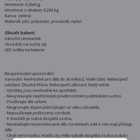
Hmotnost: 0,264 kg
Hmotnost s obalem: 0,293 kg
Barva: zelená
Materiál: plsť, polyester, provázek, nylon
Obsah balení:
Vánoční stromeček
26 ozdob na suchý zip
LED světla na baterie
Bezpečnostní upozornění:
Varování. Nevhodné pro děti do 36 měsíců. Malé části. Nebezpečí
udušení. Dlouhá šňůra. Nebezpečí uškrcení. Malý míček.
- Výrobky jsou nevhodné ke spotřebě.
- Nevystavujte nepříznivým povětrnostním podmínkám a ohni.
- Používejte dle určení.
- Neignorujte doporučení týkající se věku uživatele.
- Nepoužívejte poškozený výrobek.
- K montáži je nutná dospělá osoba.
- Neskladujte nesmontované díly na místech, kde k nim mají přístup
děti.
- Obal není hračka. Hračku by měla vybalit dospělá osoba a obal i