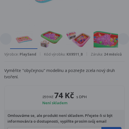
Výrobce:
PlaySand
Kód výrobku:
KX9511_B
Záruka:
24 měsíců
Vyměňte "obyčejnou" modelínu a poznejte zcela nový druh
tvoření.
74 Kč
259 Kč
s DPH
Není skladem
Omlouváme se, ale produkt není skladem. Přejete-li si být
informován/a o dostupnosti, vyplňte prosím svůj email