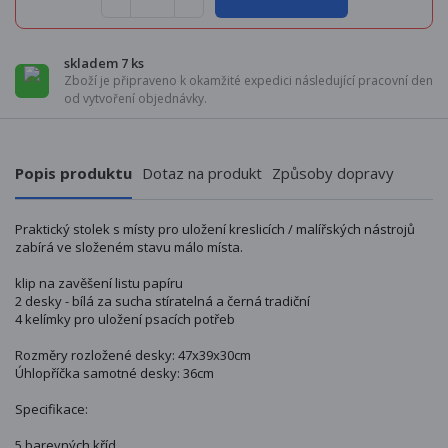
skladem 7 ks
Zboží je připraveno k okamžité expedici následující pracovní den
od vytvoření objednávky.
Popis produktu
Dotaz na produkt
Způsoby dopravy
Praktický stolek s místy pro uložení kreslicích / malířských nástrojů
zabírá ve složeném stavu málo místa.
klip na zavěšení listu papíru
2 desky - bílá za sucha stíratelná a černá tradiční
4 kelímky pro uložení psacích potřeb
Rozměry rozložené desky: 47x39x30cm
Úhlopříčka samotné desky: 36cm
Specifikace:
5 barevných kříd