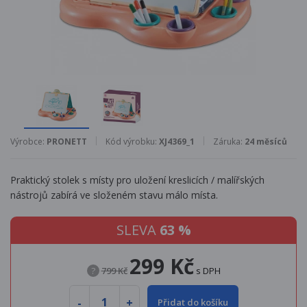
Výrobce:
PRONETT
Kód výrobku:
XJ4369_1
Záruka:
24 měsíců
Praktický stolek s místy pro uložení kreslicích / malířských
nástrojů zabírá ve složeném stavu málo místa.
SLEVA
63 %
299 Kč
?
799 Kč
s DPH
Přidat do košíku