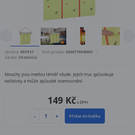
Výrobce:
REPEST
Kód výrobku:
5900779940901
Záruka:
24 měsíců
Mouchy jsou metlou téměř všude. Jejich trus způsobuje
nečistoty a může způsobit onemocnění.
149 Kč
s DPH
Přidat do košíku