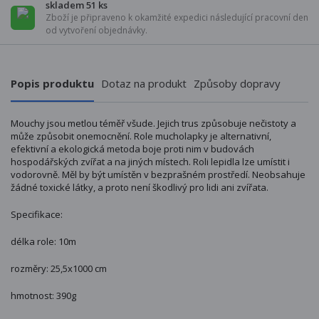
skladem 51 ks
Zboží je připraveno k okamžité expedici následující pracovní den
od vytvoření objednávky.
Popis produktu
Dotaz na produkt
Způsoby dopravy
Mouchy jsou metlou téměř všude. Jejich trus způsobuje nečistoty a
může způsobit onemocnění. Role mucholapky je alternativní,
efektivní a ekologická metoda boje proti nim v budovách
hospodářských zvířat a na jiných místech. Roli lepidla lze umístit i
vodorovně. Měl by být umístěn v bezprašném prostředí. Neobsahuje
žádné toxické látky, a proto není škodlivý pro lidi ani zvířata.
Specifikace:
délka role: 10m
rozměry: 25,5x1000 cm
hmotnost: 390g