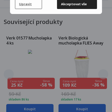
Upravit
Akceptovat vše
Související produkty
Verk 01577 Mucholapka
Verk Biologická
4 ks
mucholapka FLIES Away
Sleva
Sleva
Cena nyní
Cena nyní
-58 %
-36 %
25 Kč
109 Kč
59 Kč
169 Kč
skladem 86 ks
skladem 17 ks
Koupit
Koupit