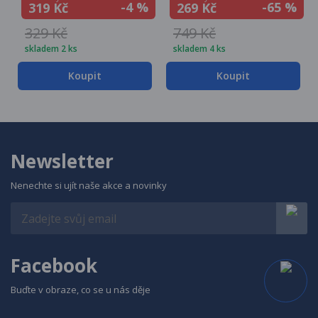
-4 %
-65 %
319 Kč
269 Kč
329 Kč
749 Kč
skladem 2 ks
skladem 4 ks
Koupit
Koupit
Newsletter
Nenechte si ujít naše akce a novinky
Facebook
Buďte v obraze, co se u nás děje