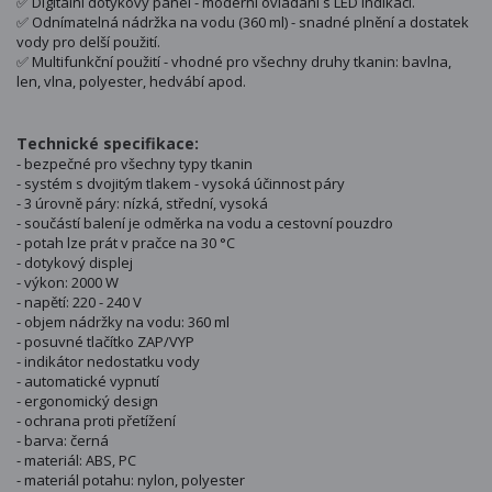
✅ Digitální dotykový panel - moderní ovládání s LED indikací.
✅ Odnímatelná nádržka na vodu (360 ml) - snadné plnění a dostatek
vody pro delší použití.
✅ Multifunkční použití - vhodné pro všechny druhy tkanin: bavlna,
len, vlna, polyester, hedvábí apod.
Technické specifikace:
- bezpečné pro všechny typy tkanin
- systém s dvojitým tlakem - vysoká účinnost páry
- 3 úrovně páry: nízká, střední, vysoká
- součástí balení je odměrka na vodu a cestovní pouzdro
- potah lze prát v pračce na 30 °C
- dotykový displej
- výkon: 2000 W
- napětí: 220 - 240 V
- objem nádržky na vodu: 360 ml
- posuvné tlačítko ZAP/VYP
- indikátor nedostatku vody
- automatické vypnutí
- ergonomický design
- ochrana proti přetížení
- barva: černá
- materiál: ABS, PC
- materiál potahu: nylon, polyester