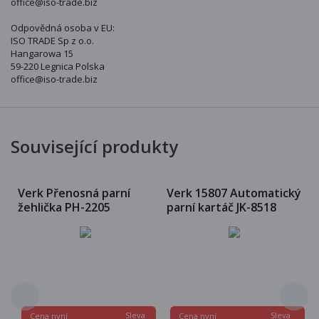
office@iso-trade.biz
Odpovědná osoba v EU:
ISO TRADE Sp z o.o.
Hangarowa 15
59-220 Legnica Polska
office@iso-trade.biz
Související produkty
Verk Přenosná parní
Verk 15807 Automatický
žehlička PH-2205
parní kartáč JK-8518
Sleva
Sleva
Cena nyní
Cena nyní