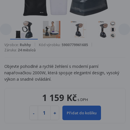
Výrobce:
Ruhhy
Kód výrobku:
5900779961685
Záruka:
24 měsíců
Objevte pohodlné a rychlé žehlení s moderní parní
napařovačkou 2000W, která spojuje elegantní design, vysoký
výkon a snadné ovládání.
1 159 Kč
s DPH
Přidat do košíku