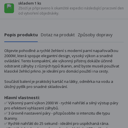
skladem 1 ks
Zboží je připraveno k okamžité expedici následující pracovní den
od vytvoření objednávky.
Popis produktu
Dotaz na produkt
Způsoby dopravy
Objevte pohodlné a rychlé žehlení s moderní parní napařovačkou
2000W, která spojuje elegantní design, vysoký výkon a snadné
ovládání. Tento kompaktní, ale výkonný přístroj dokáže účinně
odstranit záhyby z různých typů tkanin, aniž byste museli používat
klasické žehlicí prkno. Je ideální pro domácí použití i na cesty.
Součástí balení je praktický kartáč na látky, odměrka na vodu a
úložný pytlík pro snadné skladování.
Hlavní vlastnosti:
✅ Výkonný parní výkon 2000 W - rychlé nahřátí a silný výstup páry
pro efektivní vyhlazení záhybů.
✅ 3 úrovně nastavení páry - přizpůsobíte si intenzitu dle typu
tkaniny.
✅ Rychlé nahřátí do 25 sekund - ideální pro uspěchaná rána.