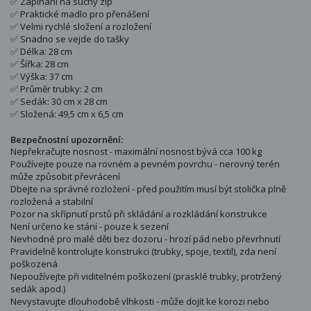
✅ Zapínání na suchý zip
✅ Praktické madlo pro přenášení
✅ Velmi rychlé složení a rozložení
✅ Snadno se vejde do tašky
✅ Délka: 28 cm
✅ Šířka: 28 cm
✅ Výška: 37 cm
✅ Průměr trubky: 2 cm
✅ Sedák: 30 cm x 28 cm
✅ Složená: 49,5 cm x 6,5 cm
Bezpečnostní upozornění:
Nepřekračujte nosnost - maximální nosnost bývá cca 100 kg
Používejte pouze na rovném a pevném povrchu - nerovný terén
může způsobit převrácení
Dbejte na správné rozložení - před použitím musí být stolička plně
rozložená a stabilní
Pozor na skřípnutí prstů při skládání a rozkládání konstrukce
Není určeno ke stání - pouze k sezení
Nevhodné pro malé děti bez dozoru - hrozí pád nebo převrhnutí
Pravidelně kontrolujte konstrukci (trubky, spoje, textil), zda není
poškozená
Nepoužívejte při viditelném poškození (prasklé trubky, protržený
sedák apod.)
Nevystavujte dlouhodobě vlhkosti - může dojít ke korozi nebo