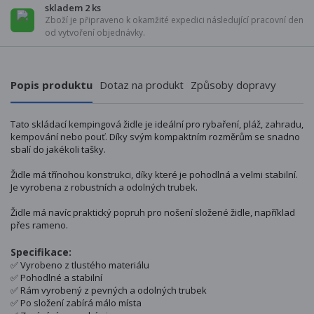
skladem 2 ks
Zboží je připraveno k okamžité expedici následující pracovní den
od vytvoření objednávky.
Popis produktu
Dotaz na produkt
Způsoby dopravy
Tato skládací kempingová židle je ideální pro rybaření, pláž, zahradu,
kempování nebo pouť. Díky svým kompaktním rozměrům se snadno
sbalí do jakékoli tašky.
Židle má třínohou konstrukci, díky které je pohodlná a velmi stabilní.
Je vyrobena z robustních a odolných trubek.
Židle má navíc praktický popruh pro nošení složené židle, například
přes rameno.
Specifikace:
✅ Vyrobeno z tlustého materiálu
✅ Pohodlné a stabilní
✅ Rám vyrobený z pevných a odolných trubek
✅ Po složení zabírá málo místa