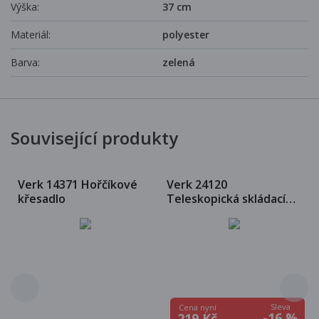
Výška:
37 cm
Materiál:
polyester
Barva:
zelená
Související produkty
Verk 14371 Hořčíkové
Verk 24120
křesadlo
Teleskopická skládací
židlička barevná modrá
Sleva
Cena nyní
-16 %
219 Kč