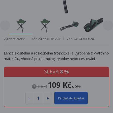
Výrobce:
Verk
Kód výrobku:
01298
Záruka:
24 měsíců
Lehce složitelná a rozložitelná trojnožka je vyrobena z kvalitního
materiálu, vhodná pro kemping, rybolov nebo cestování.
SLEVA
8 %
109 Kč
?
119 Kč
s DPH
Přidat do košíku