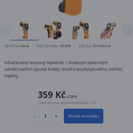
Výrobce:
Verk
Kód výrobku:
01630
Záruka:
24 měsíců
Infračervený laserový teploměr s bodovým laserovým
zaměřovačem vysoké kvality slouží k bezdotykovému měření
teploty.
359 Kč
s DPH
v ceně zahrnut recyklační příspěvěk 1 Kč
Přidat do košíku