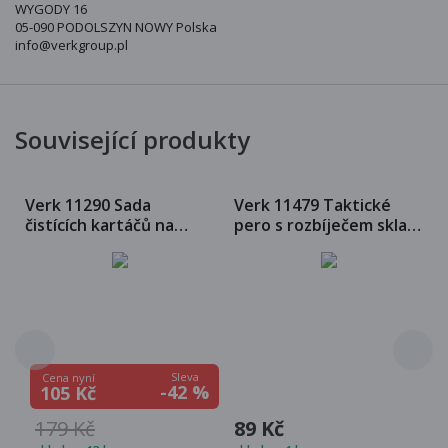
WYGODY 16
05-090 PODOLSZYN NOWY Polska
info@verkgroup.pl
Související produkty
Verk 11290 Sada
Verk 11479 Taktické
čistících kartáčů na
pero s rozbíječem skla
vrtačku
15 cm černé
Sleva
Cena nyní
-42 %
105 Kč
179 Kč
89 Kč