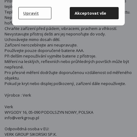
Přístroj není určen jako lékařský teploměr pro diagnostiku tělesné
teploty.
Teploměr slouží k měření povrchové teploty předmětů bez kontaktu.
Upravit
Akceptovat vše
Nepoužívejte v prostředí s nebezpečím výbuchu nebo v blízkosti
hořlavých látek.
Chraňte zařízení před pádem, vibracemi, prachem a vlhkostí.
Nevystavujte přístroj dešti ani jej neponořujte do vody.
Uchovávejte mimo dosah dětí.
Zařízení nerozebírejte ani neupravujte.
Používejte pouze doporučené baterie AAA.
Při delším nepoužívání vyjměte baterie z přístroje.
Měření na lesklých, reflexních nebo průhledných površích může být
nepřesné.
Pro přesné měření dodržujte doporučenou vzdálenost od měřeného
objektu.
Pokud je kryt nebo displej poškozený, zařízení dále nepoužívejte.
Výrobce : Verk
Verk
WYGODY 16, 05-090 PODOLSZYN NOWY, POLSKA
info@verkgroup.pl
Odpovědná osoba v EU:
VERK GROUP SIKORSKI SP.K.