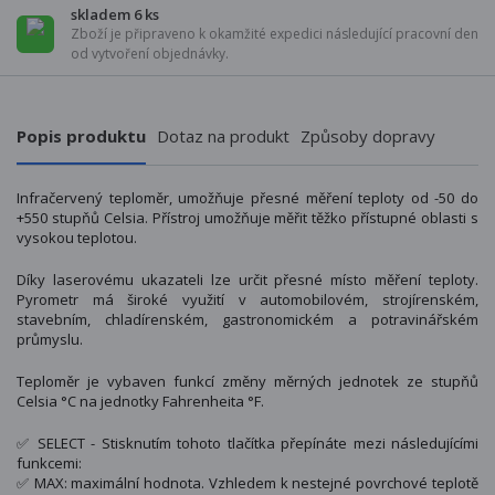
skladem 6 ks
Zboží je připraveno k okamžité expedici následující pracovní den
od vytvoření objednávky.
Popis produktu
Dotaz na produkt
Způsoby dopravy
Infračervený teploměr, umožňuje přesné měření teploty od -50 do
+550 stupňů Celsia. Přístroj umožňuje měřit těžko přístupné oblasti s
vysokou teplotou.
Díky laserovému ukazateli lze určit přesné místo měření teploty.
Pyrometr má široké využití v automobilovém, strojírenském,
stavebním, chladírenském, gastronomickém a potravinářském
průmyslu.
Teploměr je vybaven funkcí změny měrných jednotek ze stupňů
Celsia °C na jednotky Fahrenheita °F.
✅ SELECT - Stisknutím tohoto tlačítka přepínáte mezi následujícími
funkcemi:
✅ MAX: maximální hodnota. Vzhledem k nestejné povrchové teplotě