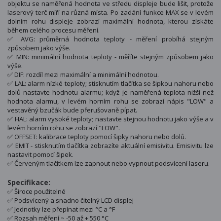
objektu se naměřená hodnota ve středu displeje bude lišit, protože
laserový terč míří na různá místa. Po zadání funkce MAX se v levém
dolním rohu displeje zobrazí maximální hodnota, kterou získáte
během celého procesu měření.
✅ AVG: průměrná hodnota teploty - měření probíhá stejným
způsobem jako výše.
✅ MIN: minimální hodnota teploty - měříte stejným způsobem jako
výše.
✅ DIF: rozdíl mezi maximální a minimální hodnotou.
✅ LAL: alarm nízké teploty; stisknutím tlačítka se šipkou nahoru nebo
dolů nastavte hodnotu alarmu; když je naměřená teplota nižší než
hodnota alarmu, v levém horním rohu se zobrazí nápis "LOW" a
vestavěný bzučák bude přerušovaně pípat.
✅ HAL: alarm vysoké teploty; nastavte stejnou hodnotu jako výše a v
levém horním rohu se zobrazí "LOW".
✅ OFFSET: kalibrace teploty pomocí šipky nahoru nebo dolů.
✅ EMIT - stisknutím tlačítka zobrazíte aktuální emisivitu. Emisivitu lze
nastavit pomocí šipek.
✅ Červeným tlačítkem lze zapnout nebo vypnout podsvícení laseru.
Specifikace:
✅ Široce použitelné
✅ Podsvícený a snadno čitelný LCD displej
✅ Jednotky lze přepínat mezi °C a °F
✅ Rozsah měření ~ -50 až + 550 °C