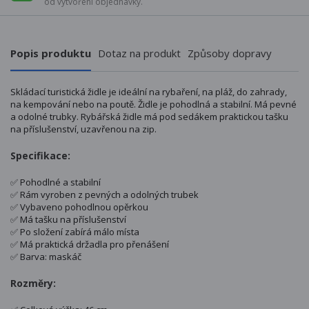
od vytvoření objednávky.
Popis produktu
Dotaz na produkt
Způsoby dopravy
Skládací turistická židle je ideální na rybaření, na pláž, do zahrady,
na kempování nebo na poutě. Židle je pohodlná a stabilní. Má pevné
a odolné trubky. Rybářská židle má pod sedákem praktickou tašku
na příslušenství, uzavřenou na zip.
Specifikace:
✅ Pohodlné a stabilní
✅ Rám vyroben z pevných a odolných trubek
✅ Vybaveno pohodlnou opěrkou
✅ Má tašku na příslušenství
✅ Po složení zabírá málo místa
✅ Má praktická držadla pro přenášení
✅ Barva: maskáč
Rozměry: