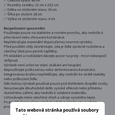
✅ Celková výška: 46 cm
✅ Rozměry sedáku: 22 cm x 20,5 cm
✅ Délka ve složeném stavu: 34 cm
✅ Šířka po složení: 28 cm
✅ Výška ve složeném stavu: 4 cm
Bezpečnostní upozornění:
Používejte pouze na stabilním a rovném povrchu, aby nedošlo k
převrácení nebo zhroucení konstrukce.
Nepřekračujte maximální doporučenou nosnost výrobku.
Před použitím vždy zkontrolujte, zda je židle správně rozložena a
všechny části jsou pevně zajištěny.
Při skládání a rozkládání dávejte pozor na prsty - hrozí nebezpečí
skřípnutí.
Výrobek není určen ke stání, skákání ani houpání.
Nepoužívejte poškozenou nebo deformovanou konstrukci.
Integrovanou brašnu nepřetěžujte, aby nedošlo ke ztrátě stability
nebo poškození židle.
Děti mohou výrobek používat pouze pod dohledem dospělé osoby.
Nevystavujte dlouhodobě dešti, vysoké vlhkosti nebo přímému
slunečnímu záření, aby nedošlo k oslabení materiálu.
Uchovávejte mimo otevřený oheň a zdroje vysokého tepla.
Po použití doporučeno výrobek očistit a skladovat v suchém
prostředí.
Tato webová stránka používá soubory