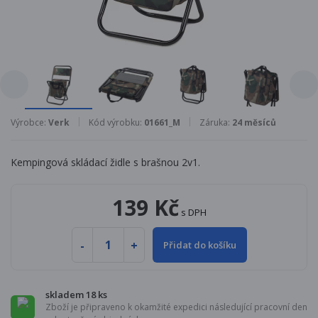
Výrobce:
Verk
Kód výrobku:
01661_M
Záruka:
24 měsíců
Kempingová skládací židle s brašnou 2v1.
139 Kč
s DPH
Přidat do košíku
skladem 18 ks
Zboží je připraveno k okamžité expedici následující pracovní den