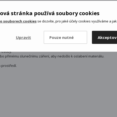
ová stránka používá soubory cookies
šlo k převrácení nebo zhroucení konstrukce.
 o souborech cookies
se dozvíte, pro jaké účely cookies využíváme a jak 
ložena a všechny části jsou pevně zajištěny.
ezpečí skřípnutí.
Upravit
Pouze nutné
Akceptov
 stability nebo poškození výrobku.
 se kazících potravin bez dodatečného chlazení.
 osoby.
bo přímému slunečnímu záření, aby nedošlo k oslabení materiálu.
 prostředí.