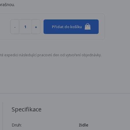
brašnou.
Přidat do košíku
té expedici následující pracovní den od vytvoření objednávky.
Specifikace
Druh:
židle