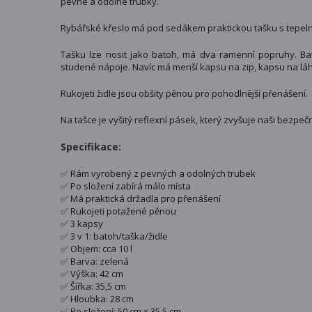
pevné a odolné trubky.
Rybářské křeslo má pod sedákem praktickou tašku s tepelnou 
Tašku lze nosit jako batoh, má dva ramenní popruhy. Bat
studené nápoje. Navíc má menší kapsu na zip, kapsu na láh
Rukojeti židle jsou obšity pěnou pro pohodlnější přenášení.
Na tašce je vyšitý reflexní pásek, který zvyšuje naši bezpečn
Specifikace:
✅ Rám vyrobený z pevných a odolných trubek
✅ Po složení zabírá málo místa
✅ Má praktická držadla pro přenášení
✅ Rukojeti potažené pěnou
✅ 3 kapsy
✅ 3 v 1: batoh/taška/židle
✅ Objem: cca 10 l
✅ Barva: zelená
✅ Výška: 42 cm
✅ Šířka: 35,5 cm
✅ Hloubka: 28 cm
✅ Po složení: 50 cm x 35,5 cm