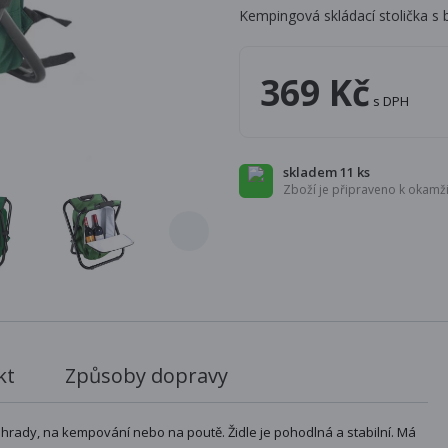
Kempingová skládací stolička s 
369 Kč
s DPH
skladem 11 ks
Zboží je připraveno k okamži
kt
Způsoby dopravy
o zahrady, na kempování nebo na poutě. Židle je pohodlná a stabilní. Má