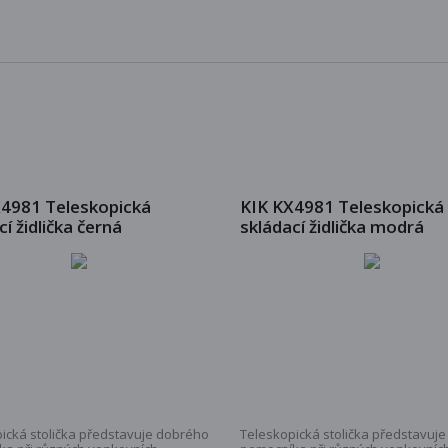
X4981 Teleskopická
KIK KX4981 Teleskopická
cí židlička černá
skládací židlička modrá
ická stolička představuje dobrého
Teleskopická stolička představuj