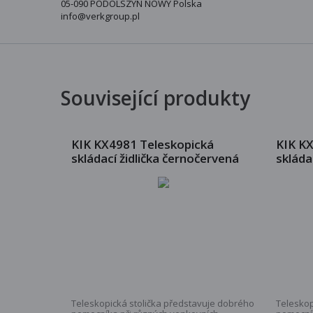
05-090 PODOLSZYN NOWY Polska
info@verkgroup.pl
Související produkty
KIK KX4981 Teleskopická
KIK K
skládací židlička černočervená
skláda
Teleskopická stolička představuje dobrého
Teleskop