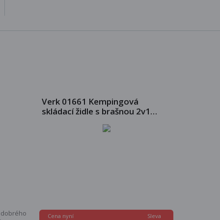
Verk 01661 Kempingová
skládací židle s brašnou 2v1
zelená
e dobrého
Sleva
Cena nyní