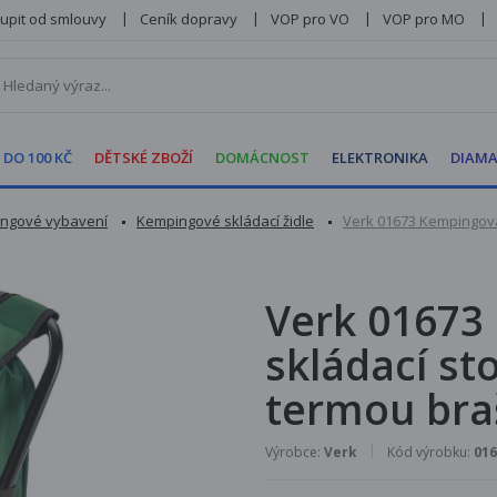
upit od smlouvy
Ceník dopravy
VOP pro VO
VOP pro MO
 DO 100 KČ
DĚTSKÉ ZBOŽÍ
DOMÁCNOST
ELEKTRONIKA
DIAMA
ngové vybavení
Kempingové skládací židle
Verk 01673 Kempingová
Verk 01673
skládací st
termou braš
Výrobce:
Verk
Kód výrobku:
016