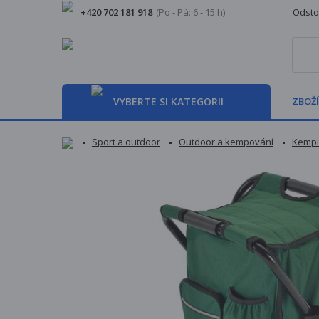
+420 702 181 918
(Po - Pá: 6 - 15 h)
Odsto
VYBERTE SI KATEGORII
ZBOŽÍ
Sport a outdoor
Outdoor a kempování
Kempi