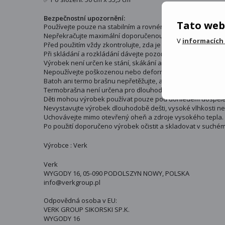
Bezpečnostní upozornění:
Tato web
Používejte pouze na stabilním a rovném povrchu, aby nedo
Nepřekračujte maximální doporučenou nosnost výrobku.
V
informacích
Před použitím vždy zkontrolujte, zda je stolička správně roz
Při skládání a rozkládání dávejte pozor na prsty - hrozí neb
Výrobek není určen ke stání, skákání ani houpání.
Nepoužívejte poškozenou nebo deformovanou konstrukci.
Batoh ani termo brašnu nepřetěžujte, aby nedošlo ke ztrátě
Termobrašna není určena pro dlouhodobé skladování rychle
Děti mohou výrobek používat pouze pod dohledem dospělé
Nevystavujte výrobek dlouhodobě dešti, vysoké vlhkosti ne
Uchovávejte mimo otevřený oheň a zdroje vysokého tepla.
Po použití doporučeno výrobek očistit a skladovat v suchém
Výrobce : Verk
Verk
WYGODY 16, 05-090 PODOLSZYN NOWY, POLSKA
info@verkgroup.pl
Odpovědná osoba v EU:
VERK GROUP SIKORSKI SP.K.
WYGODY 16