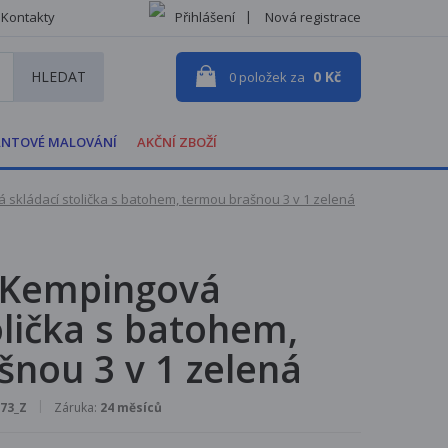
Kontakty
Přihlášení
Nová registrace
HLEDAT
0 Kč
0
položek za
NTOVÉ MALOVÁNÍ
AKČNÍ ZBOŽÍ
 skládací stolička s batohem, termou brašnou 3 v 1 zelená
 Kempingová
olička s batohem,
nou 3 v 1 zelená
73_Z
Záruka:
24 měsíců