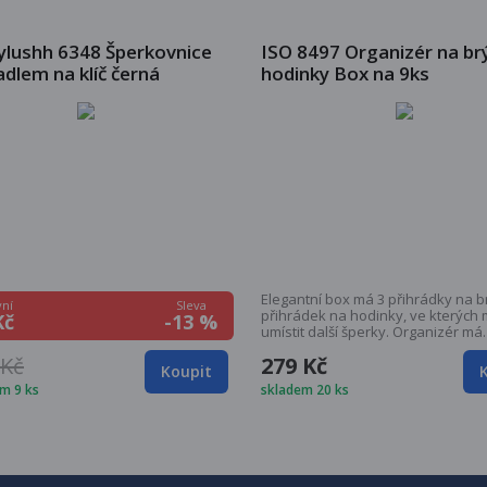
ylushh 6348 Šperkovnice
ISO 8497 Organizér na brý
adlem na klíč černá
hodinky Box na 9ks
Elegantní box má 3 přihrádky na br
Sleva
ní
přihrádek na hodinky, ve kterých
-13 %
Kč
umístit další šperky. Organizér má
elegantní černou barvu a bílé proš
 Kč
279 Kč
které dodává eleganci a styl. Vík
Koupit
je transparentní. Specifikace:Barv
m 9 ks
skladem 20 ks
černáMateriál: ekologická kůže +
velurPočet přihrádek: 6 pro hodink
brýleSložené rozměry (délka / šířk
výška): 33,5 / 20,5 / 8 cmMaximální
rozmetací výška: 25 cmRozměry m
prostoru (délka / šířka): 9 / 4,5 c