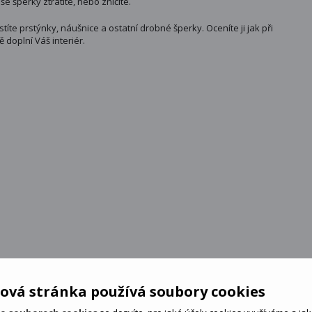
 šperky ztratíte, nebo zničíte.
te prstýnky, náušnice a ostatní drobné šperky. Oceníte ji jak při
doplní Váš interiér.
ová stránka používá soubory cookies