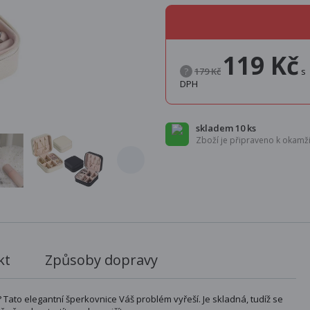
119 Kč
?
179 Kč
s
DPH
skladem 10 ks
Zboží je připraveno k okamži
kt
Způsoby dopravy
 Tato elegantní šperkovnice Váš problém vyřeší. Je skladná, tudíž se