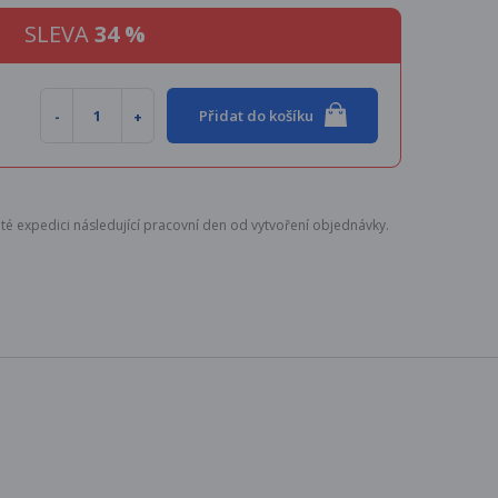
SLEVA
34 %
Přidat do košíku
té expedici následující pracovní den od vytvoření objednávky.