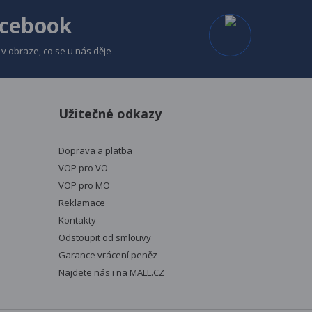
/
 obalem:
cebook
v obraze, co se u nás děje
Užitečné odkazy
Doprava a platba
VOP pro VO
VOP pro MO
Reklamace
Kontakty
Odstoupit od smlouvy
Garance vrácení peněz
Najdete nás i na
MALL.CZ