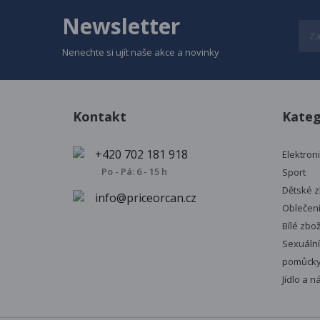
Newsletter
Nenechte si ujít naše akce a novinky
Kontakt
Kateg
+420 702 181 918
Elektron
Po - Pá: 6 - 15 h
Sport
Dětské z
info@priceorcan.cz
Oblečen
Bílé zbož
Sexuální
pomůck
Jídlo a n