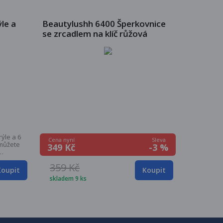
le a
Beautylushh 6400 Šperkovnice
se zrcadlem na klíč růžová
ýle a 6
Sleva
Cena nyní
 můžete
-3 %
349 Kč
ívání,
359 Kč
o pouzdra
Koupit
Koupit
a:
skladem 9 ks
y + 3 pro
a /
alého
mRozměry