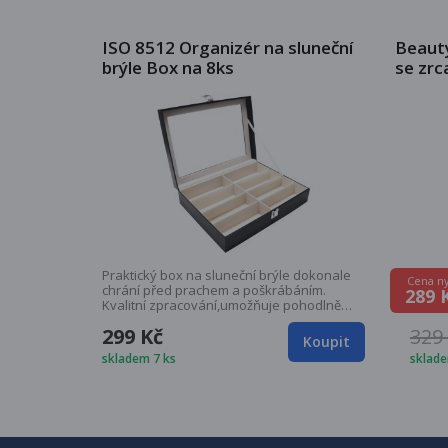
ISO 8512 Organizér na sluneční
Beaut
brýle Box na 8ks
se zrc
Praktický box na sluneční brýle dokonale
Cena ny
chrání před prachem a poškrábáním.
289 
Kvalitní zpracování,umožňuje pohodlně
skladovat 8 brýlí. Má pevný kovový
299 Kč
329
zip,uvnitř potažené měkkým plyšovým
Koupit
materiálem. Průhledné okno, které
skladem 7 ks
sklade
umožňuje náhled do krabice. Rozměry: -
33,5 x 24,5 x 8,5 cm - šířka jednoho oddílu: 6
cm - délka jedné oddílů: 17 cm