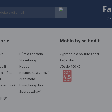
velkého prostoru (délka / šířka): 5 
17cmHmotnost: 1,05 kgHmotnost s
Fa
1,2 kg
Buďte 
orie
Mohlo by se hodit
ika
Dům a zahrada
Výprodeje a použité zboží
Stavebniny
Akční zboží
boží
Hobby
Vše do 100 Kč
í a móda
Kosmetika a zdraví
í
Auto-moto
 a erotické
Filmy, knihy, hry
y
Sport a zdraví
ápoje