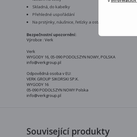
V
informacích
Skladná, do kabelky
Přehledné uspořádání
Na prstýnky, náušnice, řetízky a ostatní drobné šperky
Bezpečnostní upozornění:
Výrobce : Verk
Verk
WYGODY 16, 05-090 PODOLSZYN NOWY, POLSKA
info@verkgroup.pl
Odpovědná osoba v EU:
VERK GROUP SIKORSKI SP.K.
WYGODY 16
05-090 PODOLSZYN NOWY Polska
info@verkgroup.pl
Související produkty