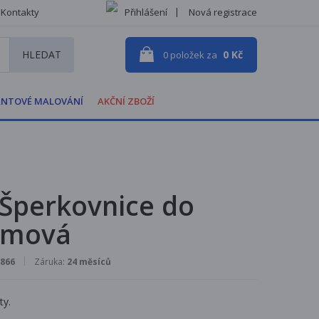
Kontakty
Přihlášení
Nová registrace
HLEDAT
0 Kč
0
položek za
NTOVÉ MALOVÁNÍ
AKČNÍ ZBOŽÍ
 Šperkovnice do
émová
866
Záruka:
24 měsíců
ty.