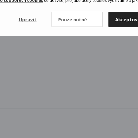
 o souborech cookies
se dozvíte, pro jaké účely cookies využíváme a jak 
Upravit
Pouze nutné
Akceptov