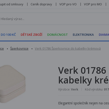
upit od smlouvy
Ceník dopravy
VOP pro VO
VOP pro MO
 DO 100 KČ
DĚTSKÉ ZBOŽÍ
DOMÁCNOST
ELEKTRONIKA
DIAMA
ice
Šperkovnice
Verk 01786 Šperkovnice do kabelky krémová
Verk 01786
kabelky kr
Výrobce:
Verk
Kód výrobku:
017
Elegantní společník nejen na ces