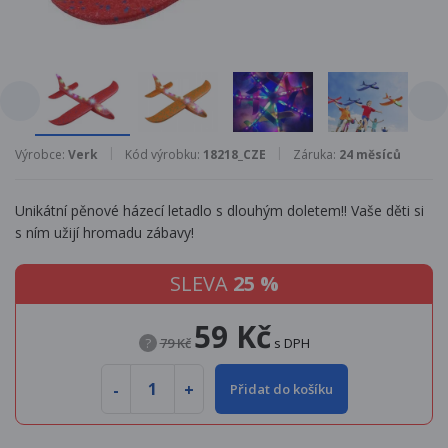
Výrobce:
Verk
Kód výrobku:
18218_CZE
Záruka:
24 měsíců
Unikátní pěnové házecí letadlo s dlouhým doletem!! Vaše děti si
s ním užijí hromadu zábavy!
SLEVA
25 %
59 Kč
?
79 Kč
s DPH
Přidat do košíku