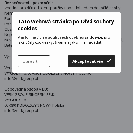
Bezpečnostní upozornění:
Vhodné pro děti od 3 let - používat pod dohledem dospělé osoby
Neházet směrem na osoby nebo zvířata - hrozí poranění
Používat pouze venku nebo v dostatečně velkém prostoru
Tato webová stránka používá soubory
Pozor na oči a obličej při házení a letu
cookies
Obsahuje malé části / baterii (LED) - nebezpečí spolknutí
Nepoužívat po poškození (prasklá pěna, uvolněné části)
V
informacích o souborech cookies
se dozvíte, pro
Nevystavovat ohni ani vysokým teplotám (polystyrenový materiál)
jaké účely cookies využíváme a jak s nimi nakládat.
Baterie (pokud součástí) nevystavovat vlhku a správně likvidovat
Výrobce : Verk
Upravit
Akceptovat vše
Verk
WYGODY 16, 05-090 PODOLSZYN NOWY, POLSKA
info@verkgroup.pl
Odpovědná osoba v EU:
VERK GROUP SIKORSKI SP.K.
WYGODY 16
05-090 PODOLSZYN NOWY Polska
info@verkgroup.pl