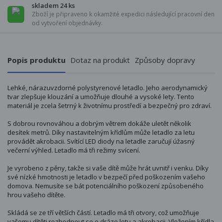
skladem 24 ks
Zboží je připraveno k okamžité expedici následující pracovní den
od vytvoření objednávky.
Popis produktu
Dotaz na produkt
Způsoby dopravy
Lehké, nárazuvzdorné polystyrenové letadlo. Jeho aerodynamický
tvar zlepšuje klouzání a umožňuje dlouhé a vysoké lety. Tento
materiál je zcela šetrný k životnímu prostředí a bezpečný pro zdraví.
S dobrou rovnováhou a dobrým větrem dokáže uletět několik
desítek metrů. Díky nastavitelným křídlům může letadlo za letu
provádět akrobacii. Svítící LED diody na letadle zaručují úžasný
večerní výhled. Letadlo má tři režimy svícení.
Je vyrobeno z pěny, takže si vaše dítě může hrát uvnitř i venku. Díky
své nízké hmotnosti je letadlo v bezpečí před poškozením vašeho
domova. Nemusíte se bát potenciálního poškození způsobeného
hrou vašeho dítěte.
Skládá se ze tří větších částí. Letadlo má tři otvory, což umožňuje
vašemu dítěti rozhodnout se o dráze letu a akrobacii. Vložením křídla