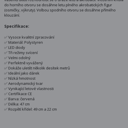
do horního otvoru se dosáhne letu plného akrobatických figur
(osmičky, výkruty). Volbou spodního otvoru se dosáhne přímého
klouzání.
Specifikace:
✅ Vysoce kvalitní zpracování
✅ Materiál: Polystyren
✅ LED diody
✅ Tři režimy svícení
✅ Velmi odolný
✅ Perfektně vyvážený
✅ Dokáže uletět několik desítek metrů
✅ Ideální jako dárek
✅ Nízká hmotnost
✅ Aerodynamický tvar
✅ Vynikající letové vlastnosti
✅ Certifikace CE
✅ Barva: červená
✅ Délka: 47 cm
✅ Rozpětí křídel: 49 cm a 22 cm