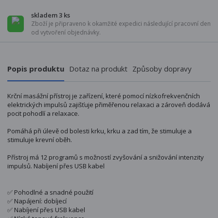
skladem 3 ks
Zboží je připraveno k okamžité expedici následující pracovní den
od vytvoření objednávky.
Popis produktu
Dotaz na produkt
Způsoby dopravy
Krční masážní přístroj je zařízení, které pomocí nízkofrekvenčních
elektrických impulsů zajišťuje přiměřenou relaxaci a zároveň dodává
pocit pohodlí a relaxace.
Pomáhá při úlevě od bolesti krku, krku a zad tím, že stimuluje a
stimuluje krevní oběh.
Přístroj má 12 programů s možností zvyšování a snižování intenzity
impulsů. Nabíjení přes USB kabel
✅ Pohodlné a snadné použití
✅ Napájení: dobíjecí
✅ Nabíjení přes USB kabel