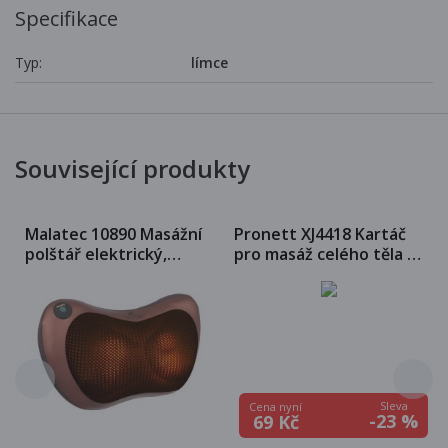
Specifikace
Typ:
límce
Související produkty
Malatec 10890 Masážní
Pronett XJ4418 Kartáč
polštář elektrický,
pro masáž celého těla s
hřejivý
odnímatelnou rukojetí
Sleva
Cena nyní
-23 %
69 Kč