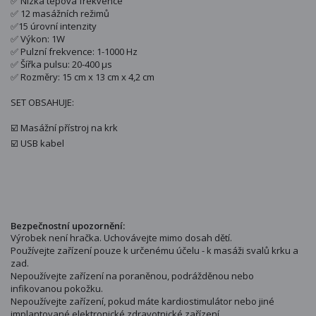
✅ Nízká tepová frekvence
✅ 12 masážních režimů
✅15 úrovní intenzity
✅ Výkon: 1W
✅ Pulzní frekvence: 1-1000 Hz
✅ Šířka pulsu: 20-400 μs
✅ Rozměry: 15 cm x 13 cm x 4,2 cm
SET OBSAHUJE:
☑️ Masážní přístroj na krk
☑️ USB kabel
Bezpečnostní upozornění:
Výrobek není hračka. Uchovávejte mimo dosah dětí.
Používejte zařízení pouze k určenému účelu - k masáži svalů krku a
zad.
Nepoužívejte zařízení na poraněnou, podrážděnou nebo
infikovanou pokožku.
Nepoužívejte zařízení, pokud máte kardiostimulátor nebo jiné
implantované elektronické zdravotnické zařízení.