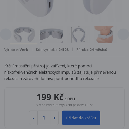
Výrobce:
Verk
Kód výrobku:
24128
Záruka:
24 měsíců
Krční masážní přístroj je zařízení, které pomocí
nízkofrekvenčních elektrických impulsů zajišťuje přiměřenou
relaxaci a zároveň dodává pocit pohodlí a relaxace.
199 Kč
s DPH
v ceně zahrnut recyklační příspěvěk 1 Kč
Přidat do košíku