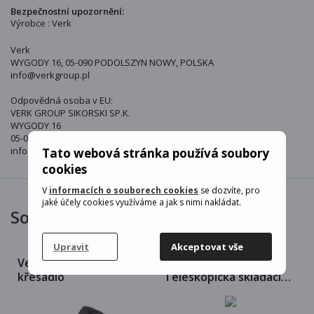
Bezpečnostní upozornění:
Výrobce : Verk
Verk
WYGODY 16, 05-090 PODOLSZYN NOWY, POLSKA
info@verkgroup.pl
Odpovědná osoba v EU:
VERK GROUP SIKORSKI SP.K.
WYGODY 16
05-090 PODOLSZYN NOWY Polska
info@verkgroup.pl
Tato webová stránka používá soubory
cookies
V
informacích o souborech cookies
se dozvíte, pro
jaké účely cookies využíváme a jak s nimi nakládat.
Související produkty
Upravit
Akceptovat vše
Verk 14371 Hořčíkové
Verk 24120
křesadlo
Teleskopická skládací
židlička barevná modrá