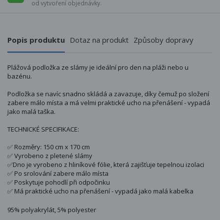
od vytvoření objednávky.
Popis produktu
Dotaz na produkt
Způsoby dopravy
Plážová podložka ze slámy je ideální pro den na pláži nebo u
bazénu.
Podložka se navíc snadno skládá a zavazuje, díky čemuž po složení
zabere málo místa a má velmi praktické ucho na přenášení - vypadá
jako malá taška.
TECHNICKÉ SPECIFIKACE:
✅ Rozměry: 150 cm x 170 cm
✅ Vyrobeno z pletené slámy
✅Dno je vyrobeno z hliníkové fólie, která zajišťuje tepelnou izolaci
✅ Po srolování zabere málo místa
✅ Poskytuje pohodlí při odpočinku
✅ Má praktické ucho na přenášení - vypadá jako malá kabelka
95% polyakrylát, 5% polyester