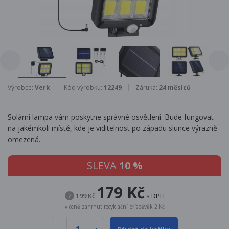
Výrobce:
Verk
Kód výrobku:
12249
Záruka:
24 měsíců
Solární lampa vám poskytne správné osvětlení. Bude fungovat
na jakémkoli místě, kde je viditelnost po západu slunce výrazně
omezená.
SLEVA
10 %
179 Kč
?
199 Kč
s DPH
v ceně zahrnut recyklační příspěvěk 2 Kč