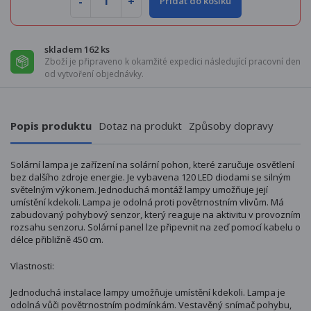
Přidat do košíku
skladem 162 ks
Zboží je připraveno k okamžité expedici následující pracovní den
od vytvoření objednávky.
Popis produktu
Dotaz na produkt
Způsoby dopravy
Solární lampa je zařízení na solární pohon, které zaručuje osvětlení
bez dalšího zdroje energie. Je vybavena 120 LED diodami se silným
světelným výkonem. Jednoduchá montáž lampy umožňuje její
umístění kdekoli. Lampa je odolná proti povětrnostním vlivům. Má
zabudovaný pohybový senzor, který reaguje na aktivitu v provozním
rozsahu senzoru. Solární panel lze připevnit na zeď pomocí kabelu o
délce přibližně 450 cm.
Vlastnosti:
Jednoduchá instalace lampy umožňuje umístění kdekoli. Lampa je
odolná vůči povětrnostním podmínkám. Vestavěný snímač pohybu,