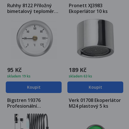
Ruhhy 8122 Příložný
Pronett XJ3983
bimetalový teploměr
Ekoperlátor 10 ks
d63mm s pružinou, 0-
120°C
95 Kč
189 Kč
skladem 19 ks
skladem 63 ks
Koupit
Koupit
Bigstren 19376
Verk 01708 Ekoperlátor
Profesionální
M24 plastový 5 ks
endoskopická kamera
4,3', FULL HD, IP67, 5 m