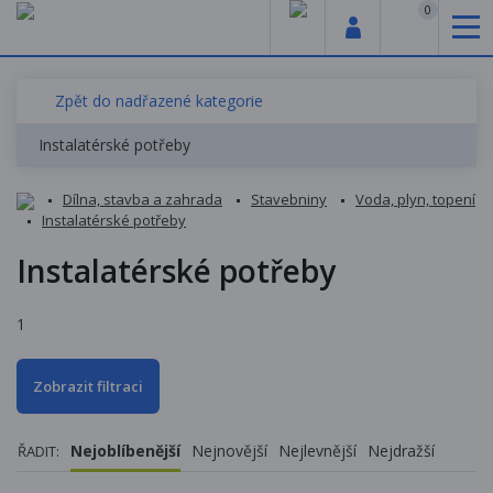
0
Zpět do nadřazené kategorie
Instalatérské potřeby
Dílna, stavba a zahrada
Stavebniny
Voda, plyn, topení
Instalatérské potřeby
Instalatérské potřeby
1
Zobrazit filtraci
Nejoblíbenější
Nejnovější
Nejlevnější
Nejdražší
ŘADIT: