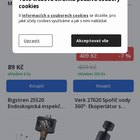
M24 chrom 5 ks
Endoskopická inspekční
cookies
kamera IP 67, 6 LED, 2 m
V
informacích o souborech cookies
se dozvíte, pro
jaké účely cookies využíváme a jak s nimi nakládat.
Upravit
Akceptovat vše
Sleva
Cena nyní
-7 %
409 Kč
89 Kč
439 Kč
skladem 6 ks
skladem 200 ks
Koupit
Koupit
Bigstren 25520
Verk 27620 Spořič vody
Endoskopická inspekční
360°- Ekoperlátor s
kamera IP 67, 8 LED, 5 m
kloubem, černý