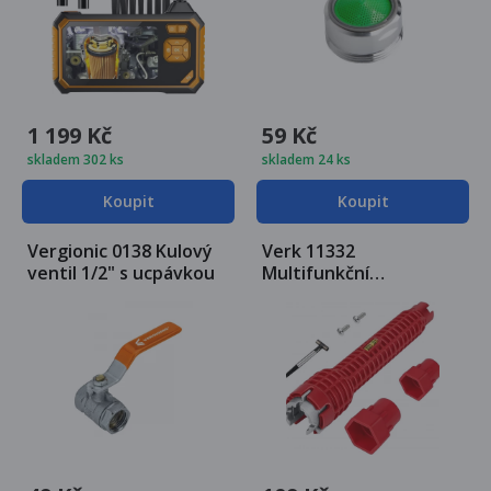
1 199 Kč
59 Kč
skladem 302 ks
skladem 24 ks
Koupit
Koupit
Vergionic 0138 Kulový
Verk 11332
ventil 1/2" s ucpávkou
Multifunkční
instalatérský klíč