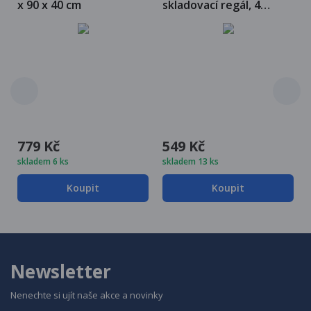
x 90 x 40 cm
skladovací regál, 4
police, 150 x 75 x 30 cm,
700 kg, černý
779 Kč
549 Kč
skladem 6 ks
skladem 13 ks
Koupit
Koupit
Newsletter
Nenechte si ujít naše akce a novinky