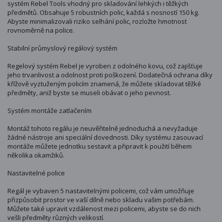
systém Rebel Tools vhodný pro skladování lehkých i těžkých
předmětů. Obsahuje 5 robustních polic, každá s nosností 150 kg.
Abyste minimalizovali riziko selhání polic, rozložte hmotnost
rovnoměrně na police.
Stabilní průmyslový regálový systém
Regelový systém Rebel je vyroben z odolného kovu, což zajišťuje
jeho trvanlivost a odolnost proti poškození. Dodatečná ochrana díky
křížově vyztuženým policím znamená, že můžete skladovat těžké
předměty, aniž byste se museli obávat o jeho pevnost.
Systém montáže zatlačením
Montáž tohoto regálu je neuvěřitelně jednoduchá a nevyžaduje
žádné nástroje ani speciální dovednosti. Díky systému zasouvací
montáže můžete jednotku sestavit a připravit k použití během
několika okamžiků.
Nastavitelné police
Regál je vybaven 5 nastavitelnými policemi, což vám umožňuje
přizpůsobit prostor ve vaší dílně nebo skladu vašim potřebám.
Můžete také upravit vzdálenost mezi policemi, abyste se do nich
vešli předměty různých velikostí.