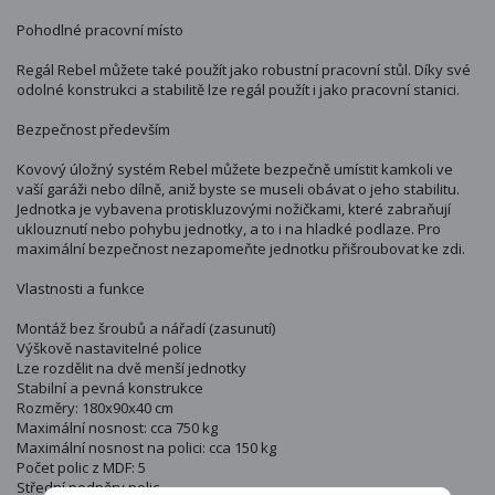
Pohodlné pracovní místo
Regál Rebel můžete také použít jako robustní pracovní stůl. Díky své
odolné konstrukci a stabilitě lze regál použít i jako pracovní stanici.
Bezpečnost především
Kovový úložný systém Rebel můžete bezpečně umístit kamkoli ve
vaší garáži nebo dílně, aniž byste se museli obávat o jeho stabilitu.
Jednotka je vybavena protiskluzovými nožičkami, které zabraňují
uklouznutí nebo pohybu jednotky, a to i na hladké podlaze. Pro
maximální bezpečnost nezapomeňte jednotku přišroubovat ke zdi.
Vlastnosti a funkce
Montáž bez šroubů a nářadí (zasunutí)
Výškově nastavitelné police
Lze rozdělit na dvě menší jednotky
Stabilní a pevná konstrukce
Rozměry: 180x90x40 cm
Maximální nosnost: cca 750 kg
Maximální nosnost na polici: cca 150 kg
Počet polic z MDF: 5
Střední podpěry polic