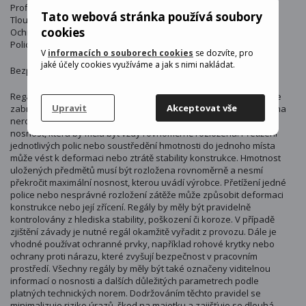
Profily: pozinkované
Tato webová stránka používá soubory
Tloušťka profilu: 0,5 mm
cookies
Ochranné kryty součástí balení: 8
Police musí být připevněna ke zdi
V
informacích o souborech cookies
se dozvíte, pro
jaké účely cookies využíváme a jak s nimi nakládat.
Bezpečnostní upozornění:
Regál by měl být vždy pevně ukotven ke zdi nebo podlaze, aby se
Upravit
Akceptovat vše
zabránilo převrácení, zejména při plném zatížení nebo umístění na
nerovném povrchu. Každá police má stanovenou maximální
nosnost, která by měla být vždy rovnoměrně rozložena. Přetížení
jednotlivých polic nebo soustředění hmotnosti do jednoho místa
může vést k deformaci nebo ztrátě stability konstrukce. Hmotnost
uložených předmětů musí být rozložena rovnoměrně a nesmí
překročit maximální nosnost, kterou uvádí výrobce. Přetížení jedné
police nebo nesprávné rozložení zátěže může způsobit deformaci
konstrukce nebo její zřícení. Regály by měly být pravidelně
kontrolovány z hlediska stability, poškození či koroze. V případě
zjištění závady je nutné regál okamžitě vyřadit z provozu. Dále je
vhodné používat ochranné prvky, například rohové krytky nebo
ochrany proti nárazu, které zvyšují bezpečnost v pracovním
prostředí. Všechny regály by měly být také označeny viditelnou
informací o nosnosti a dalších důležitých parametrech podle
platných technických norem. Dodržováním těchto pravidel se
minimalizuje riziko úrazů, škod na majetku a zajišťuje se dlouhá