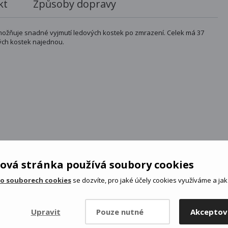
kt
Způsoby dopravy
umožňuje snadné vyjmutí ledových kostek po zmrazení. Celek má 37
vých kostek najednou.
ová stránka používá soubory cookies
 o souborech cookies
se dozvíte, pro jaké účely cookies využíváme a jak 
Upravit
Pouze nutné
Akceptov