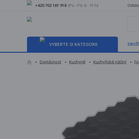
+420 702 181 918
(Po - Pá: 6 - 15 h)
Odsto
VYBERTE SI KATEGORII
ZBOŽÍ
Domácnost
Kuchyně
Kuchyňské náčiní
Fo