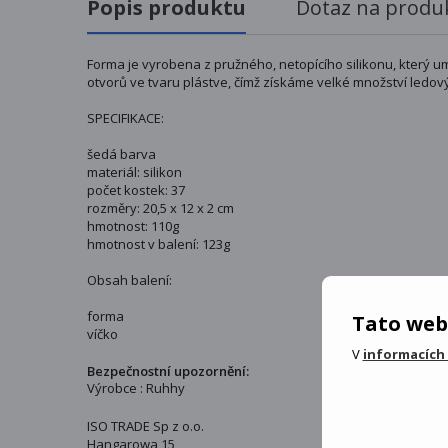
Popis produktu
Dotaz na produ
Forma je vyrobena z pružného, netopícího silikonu, který 
otvorů ve tvaru plástve, čímž získáme velké množství ledo
SPECIFIKACE:
šedá barva
materiál: silikon
počet kostek: 37
rozměry: 20,5 x 12 x 2 cm
hmotnost: 110g
hmotnost v balení: 123g
Obsah balení:
forma
Tato web
víčko
V
informacích
Bezpečnostní upozornění:
Výrobce : Ruhhy
ISO TRADE Sp z o.o.
Hangarowa 15