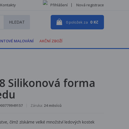
Kontakty
Přihlášení
Nová registrace
HLEDAT
0 Kč
0
položek za
NTOVÉ MALOVÁNÍ
AKČNÍ ZBOŽÍ
8 Silikonová forma
edu
900779949157
Záruka:
24 měsíců
stve, čímž získáme velké množství ledových kostek