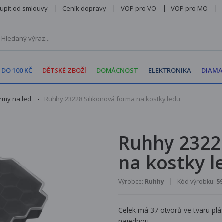
upit od smlouvy
Ceník dopravy
VOP pro VO
VOP pro MO
 DO 100 KČ
DĚTSKÉ ZBOŽÍ
DOMÁCNOST
ELEKTRONIKA
DIAMA
rmy na led
Ruhhy 23228 Silikonová forma na kostky ledu
Ruhhy 2322
na kostky l
Výrobce:
Ruhhy
Kód výrobku:
5
Celek má 37 otvorů ve tvaru plá
najednou.