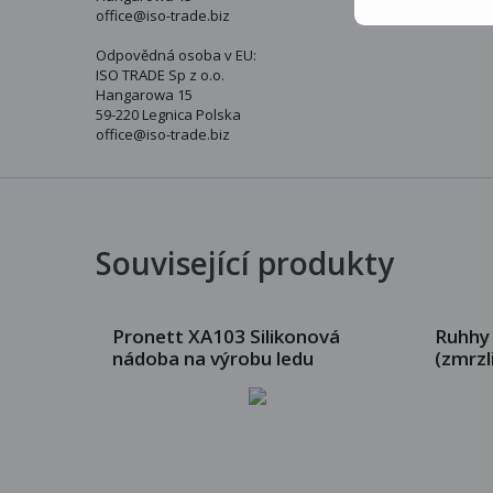
office@iso-trade.biz
Odpovědná osoba v EU:
ISO TRADE Sp z o.o.
Hangarowa 15
59-220 Legnica Polska
office@iso-trade.biz
Související produkty
Pronett XA103 Silikonová
Ruhhy
nádoba na výrobu ledu
(zmrzl