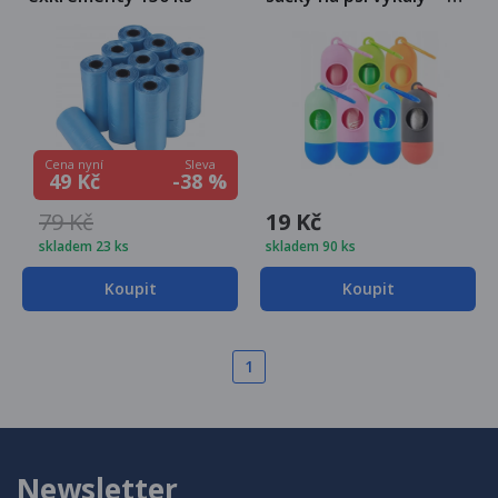
sáčků
Sleva
Cena nyní
-38 %
49 Kč
79 Kč
19 Kč
skladem 23 ks
skladem 90 ks
Koupit
Koupit
1
Newsletter