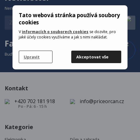
Nenechte si ujít naše akce a novinky
Tato webová stránka používá soubory
cookies
V
informacích o souborech cookies
se dozvíte, pro
jaké účely cookies využíváme a jak s nimi nakládat.
Facebook
Buďte v obraze, co se u nás děje
Upravit
Akceptovat vše
Kontakt
+420 702 181 918
info@priceorcan.cz
Po - Pá: 6 - 15 h
Kategorie
Elektronika
Dům a zahrada