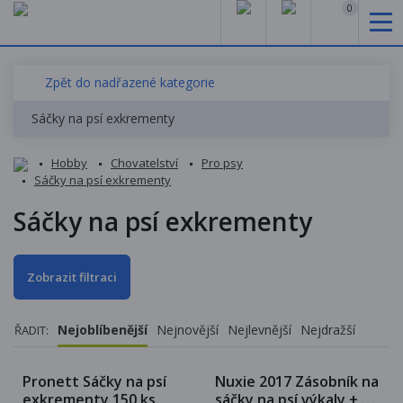
0
Zpět do nadřazené kategorie
Sáčky na psí exkrementy
Hobby
Chovatelství
Pro psy
Sáčky na psí exkrementy
Sáčky na psí exkrementy
Zobrazit filtraci
Nejoblíbenější
Nejnovější
Nejlevnější
Nejdražší
ŘADIT:
Pronett Sáčky na psí
Nuxie 2017 Zásobník na
exkrementy 150 ks
sáčky na psí výkaly + 15