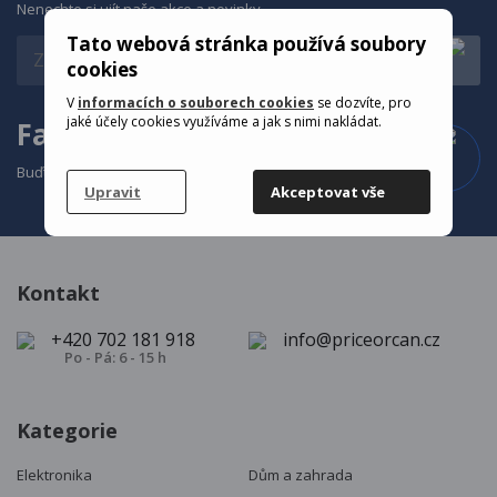
Nenechte si ujít naše akce a novinky
Tato webová stránka používá soubory
cookies
V
informacích o souborech cookies
se dozvíte, pro
jaké účely cookies využíváme a jak s nimi nakládat.
Facebook
Buďte v obraze, co se u nás děje
Upravit
Akceptovat vše
Kontakt
+420 702 181 918
info@priceorcan.cz
Po - Pá: 6 - 15 h
Kategorie
Elektronika
Dům a zahrada