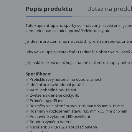
Popis produktu
Dotaz na produ
Tato kapesní lupa na šperky se 4násobným zvětšením je per
klenotníci, numismatici, opraváři elektroniky atd.
Je ideální pro čtení map na cestách, prohlížení šperků, zná
Díky velké lupě a vestavěné LED diodě je obraz velmi jasný a
Její malá velikost umožňuje snadné uložení do kapsy nebo t
Specifikace:
✅ Protiskluzový materiál na obou stranách
✅ Ideální pro každodenní použití
✅ Velmi pohodlné používání
✅ Zvětšení skleněné čočky: 4x
✅ Průměr lupy: 45 mm
✅ Rozměry ve složeném stavu: 85 mm x 55 mm x 15 mm
✅ Rozměry v rozloženém stavu: 135 mm x 55 mm x 15 mm
✅ Vestavěné výkonné LED osvětlení
✅ Snadná výměna baterií
✅ Napájení: 3 x CR1620 (součástí balení)