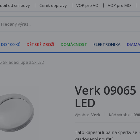
upit od smlouvy
Ceník dopravy
VOP pro VO
VOP pro MO
 DO 100 KČ
DĚTSKÉ ZBOŽÍ
DOMÁCNOST
ELEKTRONIKA
DIAMA
5 Skládací lupa 3,5x LED
Verk 09065 
LED
Výrobce:
Verk
Kód výrobku:
090
Tato kapesní lupa na šperky se
každodenní použití.