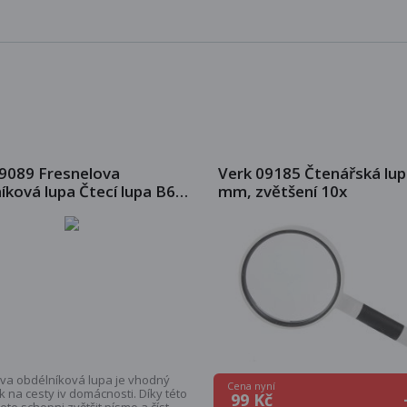
9089 Fresnelova
Verk 09185 Čtenářská lup
íková lupa Čtecí lupa B6
mm, zvětšení 10x
va obdélníková lupa je vhodný
Cena nyní
 na cesty iv domácnosti. Díky této
99 Kč