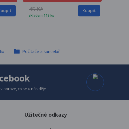
45 Kč
Koupit
Koupit
skladem 119 ks
dio
Počítače a kancelář
cebook
v obraze, co se u nás děje
Užitečné odkazy