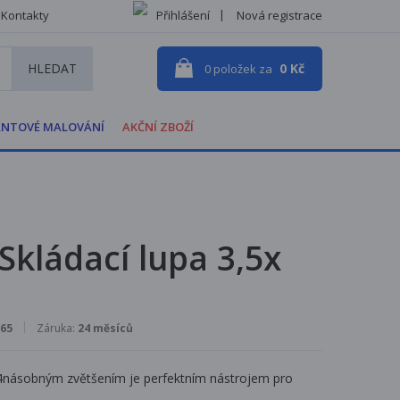
Kontakty
Přihlášení
Nová registrace
HLEDAT
0 Kč
0
položek za
NTOVÉ MALOVÁNÍ
AKČNÍ ZBOŽÍ
Skládací lupa 3,5x
65
Záruka:
24 měsíců
 4násobným zvětšením je perfektním nástrojem pro