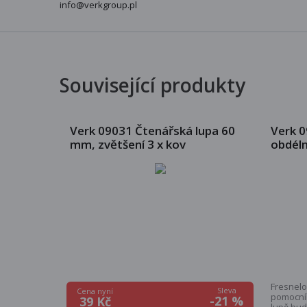
info@verkgroup.pl
Související produkty
Verk 09031 Čtenářská lupa 60
Verk 0
mm, zvětšení 3 x kov
obdéln
5x
Fresnelo
Sleva
Cena nyní
pomocník
-21 %
39 Kč