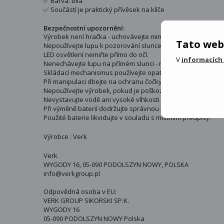
✅ Barva: bílá
✅ Součástí je praktický přívěsek na klíče
Bezpečnostní upozornění:
Výrobek není hračka - uchovávejte mimo dosah dětí.
Tato web
Nepoužívejte lupu k pozorování slunce nebo silných světeln
LED osvětlení nemiřte přímo do očí.
V
informacích
Nenechávejte lupu na přímém slunci - může dojít ke koncentr
Skládací mechanismus používejte opatrně - hrozí skřípnutí p
Při manipulaci dbejte na ochranu čočky před poškrábáním n
Nepoužívejte výrobek, pokud je poškozený.
Nevystavujte vodě ani vysoké vlhkosti - zařízení není vodo
Při výměně baterií dodržujte správnou polaritu a používejte 
Použité baterie likvidujte v souladu s místními předpisy.
Výrobce : Verk
Verk
WYGODY 16, 05-090 PODOLSZYN NOWY, POLSKA
info@verkgroup.pl
Odpovědná osoba v EU:
VERK GROUP SIKORSKI SP.K.
WYGODY 16
05-090 PODOLSZYN NOWY Polska