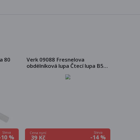
a 80
Verk 09088 Fresnelova
obdélníková lupa Čtecí lupa B5
5x
Sleva
Sleva
Cena nyní
-10 %
-14 %
39 Kč