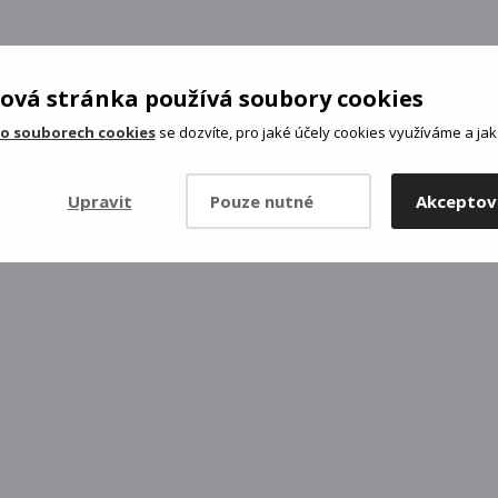
ová stránka používá soubory cookies
ých zdrojů - hrozí poškození zraku.
 o souborech cookies
se dozvíte, pro jaké účely cookies využíváme a jak 
aci světla a riziku požáru.
rstů.
ebo rozbitím.
Upravit
Pouze nutné
Akceptov
těsné.
vhodný typ baterií.