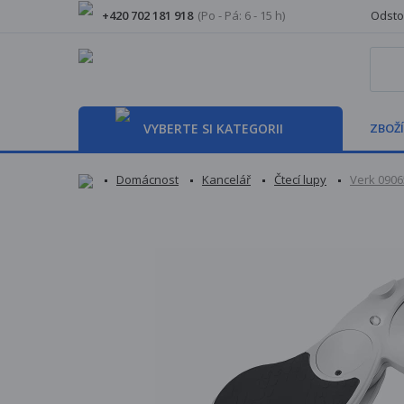
+420 702 181 918
(Po - Pá: 6 - 15 h)
Odsto
VYBERTE SI KATEGORII
ZBOŽÍ
Domácnost
Kancelář
Čtecí lupy
Verk 0906