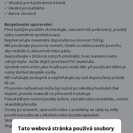
✅ Vhodný pro každodenní trénink
✅ Ideální pro každého
✅ Barva: červená
Bezpečnostní upozornění:
Před každým použitím zkontrolujte, zda není míč poškozený, prasklý
nebo nadměrně opotřebovaný.
Nepřekračujte maximální doporučenou nosnost 150 kg.
Míč používejte pouze na rovném, čistém a neklouzavém povrchu,
aby nedošlo k uklouznutí nebo pádu.
Nepoužívejte v blízkosti ostrých předmětů, hran, kamenů nebo
zdrojů tepla - může dojít k protržení PVC materiálu.
Výrobek není určen jako hračka pro malé děti; při používání dětmi je
nutný dohled dospělé osoby.
Míč nafukujte postupně a nepřefukujte jej nad doporučený průměr
65 cm.
Při prvním nafouknutí může být nutné po několika hodinách tlak
doplnit, protože materiál se přirozeně roztahuje.
Pokud během cvičení pocítíte bolest, závratě nebo nestabilitu, cvičení
okamžitě přerušte.
Osoby po úrazech, operacích nebo s problémy se zády by měly
použití konzultovat s lékařem nebo fyzioterapeutem.
Skladujte mimo přímé slunce a vysoké teploty, aby nedošlo k
degradaci materiálu PVC
Tato webová stránka používá soubory