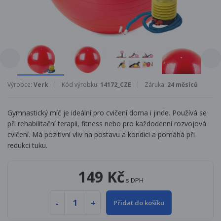
Výrobce:
Verk
Kód výrobku:
14172_CZE
Záruka:
24 měsíců
Gymnastický míč je ideální pro cvičení doma i jinde. Používá se
při rehabilitační terapii, fitness nebo pro každodenní rozvojová
cvičení. Má pozitivní vliv na postavu a kondici a pomáhá při
redukci tuku.
149 Kč
s DPH
Přidat do košíku