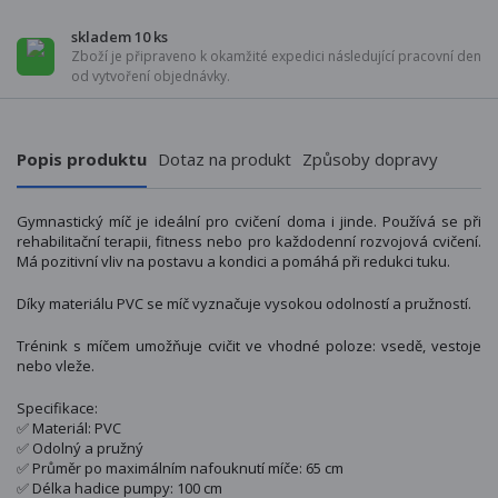
skladem 10 ks
Zboží je připraveno k okamžité expedici následující pracovní den
od vytvoření objednávky.
Popis produktu
Dotaz na produkt
Způsoby dopravy
Gymnastický míč je ideální pro cvičení doma i jinde. Používá se při
rehabilitační terapii, fitness nebo pro každodenní rozvojová cvičení.
Má pozitivní vliv na postavu a kondici a pomáhá při redukci tuku.
Díky materiálu PVC se míč vyznačuje vysokou odolností a pružností.
Trénink s míčem umožňuje cvičit ve vhodné poloze: vsedě, vestoje
nebo vleže.
Specifikace:
✅ Materiál: PVC
✅ Odolný a pružný
✅ Průměr po maximálním nafouknutí míče: 65 cm
✅ Délka hadice pumpy: 100 cm