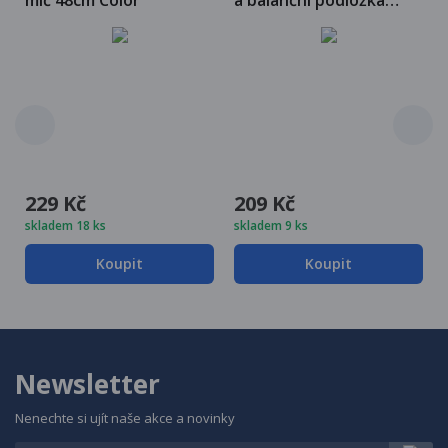
míč 48cm Color
a balanční podložka
polštář 33 cm +
pumpička
229 Kč
209 Kč
skladem 18 ks
skladem 9 ks
Koupit
Koupit
Newsletter
Nenechte si ujít naše akce a novinky