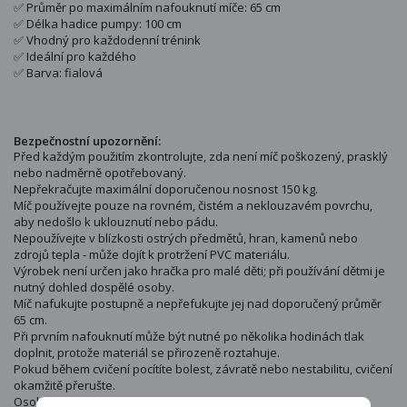
✅ Průměr po maximálním nafouknutí míče: 65 cm
✅ Délka hadice pumpy: 100 cm
✅ Vhodný pro každodenní trénink
✅ Ideální pro každého
✅ Barva: fialová
Bezpečnostní upozornění:
Před každým použitím zkontrolujte, zda není míč poškozený, prasklý
nebo nadměrně opotřebovaný.
Nepřekračujte maximální doporučenou nosnost 150 kg.
Míč používejte pouze na rovném, čistém a neklouzavém povrchu,
aby nedošlo k uklouznutí nebo pádu.
Nepoužívejte v blízkosti ostrých předmětů, hran, kamenů nebo
zdrojů tepla - může dojít k protržení PVC materiálu.
Výrobek není určen jako hračka pro malé děti; při používání dětmi je
nutný dohled dospělé osoby.
Míč nafukujte postupně a nepřefukujte jej nad doporučený průměr
65 cm.
Při prvním nafouknutí může být nutné po několika hodinách tlak
doplnit, protože materiál se přirozeně roztahuje.
Pokud během cvičení pocítíte bolest, závratě nebo nestabilitu, cvičení
okamžitě přerušte.
Osoby po úrazech, operacích nebo s problémy se zády by měly