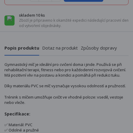
skladem 10 ks
Zboží je připraveno k okamžité expedici následující pracovní den
od vytvoření objednávky.
Popis produktu
Dotaz na produkt
Způsoby dopravy
Gymnastický míč je ideální pro cvičení doma i jinde. Používá se při
rehabilitační terapii, fitness nebo pro každodenní rozvojová cvičení.
Má pozitivní vliv na postavu a kondici a pomáhá při redukci tuku.
Díky materiálu PVC se míč vyznačuje vysokou odolností a pružností.
Trénink s míčem umožňuje cvičit ve vhodné poloze: vsedě, vestoje
nebo vleže.
Specifikace:
✅ Materiál: PVC
✅ Odolné a pružné