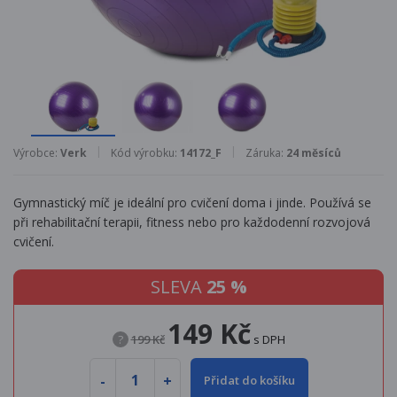
Výrobce:
Verk
Kód výrobku:
14172_F
Záruka:
24 měsíců
Gymnastický míč je ideální pro cvičení doma i jinde. Používá se
při rehabilitační terapii, fitness nebo pro každodenní rozvojová
cvičení.
SLEVA
25 %
149 Kč
?
199 Kč
s DPH
Přidat do košíku