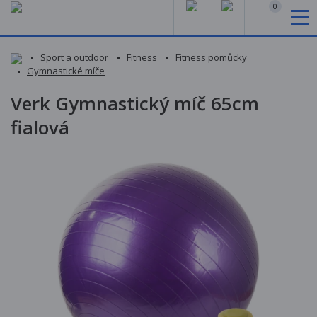
0
Sport a outdoor
Fitness
Fitness pomůcky
Gymnastické míče
Verk Gymnastický míč 65cm
fialová