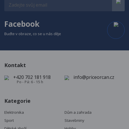
Facebook
Buďte v obraze, co se u nás děje
Kontakt
+420 702 181 918
info@priceorcan.cz
Po - Pá: 6 - 15 h
Kategorie
Elektronika
Dům a zahrada
Sport
Stavebniny
Dětské zboží
Hobby