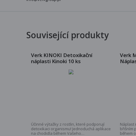
Související produkty
Verk KINOKI Detoxikační
Verk 
náplasti Kinoki 10 ks
Náplas
Účinné výtažky z rostlin, které podporují
Náplast 
detoxikaci organismu! Jednoduchá aplikace
břišním p
na chodidla během Vašeho
během ce