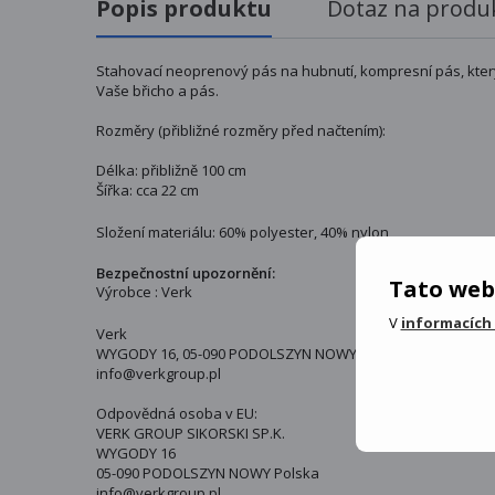
Popis produktu
Dotaz na produ
Stahovací neoprenový pás na hubnutí, kompresní pás, kte
Vaše břicho a pás.
Rozměry (přibližné rozměry před načtením):
Délka: přibližně 100 cm
Šířka: cca 22 cm
Složení materiálu: 60% polyester, 40% nylon
Bezpečnostní upozornění:
Tato web
Výrobce : Verk
V
informacích
Verk
WYGODY 16, 05-090 PODOLSZYN NOWY, POLSKA
info@verkgroup.pl
Odpovědná osoba v EU:
VERK GROUP SIKORSKI SP.K.
WYGODY 16
05-090 PODOLSZYN NOWY Polska
info@verkgroup.pl