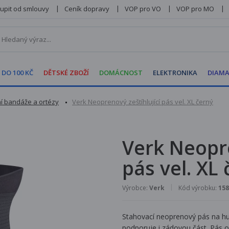
upit od smlouvy
Ceník dopravy
VOP pro VO
VOP pro MO
 DO 100 KČ
DĚTSKÉ ZBOŽÍ
DOMÁCNOST
ELEKTRONIKA
DIAMA
í bandáže a ortézy
Verk Neoprenový zeštíhlující pás vel. XL černý
Verk Neopre
pás vel. XL
Výrobce:
Verk
Kód výrobku:
158
Stahovací neoprenový pás na hu
podporuje i zádovou část. Pás o