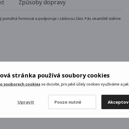
kt
Způsoby dopravy
rý pomáhá formovat a podporuje i zádovou část. Pás okamžitě stáhne
ová stránka používá soubory cookies
 o souborech cookies
se dozvíte, pro jaké účely cookies využíváme a jak 
Upravit
Pouze nutné
Akceptov