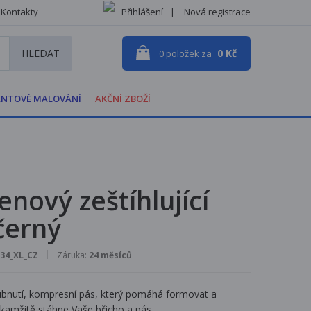
Kontakty
Přihlášení
Nová registrace
HLEDAT
0 Kč
0
položek za
NTOVÉ MALOVÁNÍ
AKČNÍ ZBOŽÍ
nový zeštíhlující
 černý
34_XL_CZ
Záruka:
24 měsíců
bnutí, kompresní pás, který pomáhá formovat a
kamžitě stáhne Vaše břicho a pás.