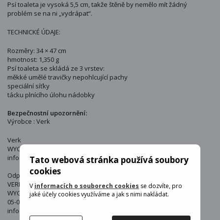
Psí toaleta je vysoká 5,5 cm, takže štěně by nemělo mít žádný
problém se na ni „vydrápat“.
TECHNICKÉ ÚDAJE:
Rozměry: 34 × 47 cm
hmotnost: 1,350 g
Psí toaleta se skládá ze 3 vrstev:
měkké umělé travičky nepohlcující pachy
speciální síťky
tácku plnícího úlohu nádobky
Bezpečnostní upozornění:
Výrobce : Verk
Verk
WYGODY 16, 05-090 PODOLSZYN NOWY, POLSKA
info@verkgroup.pl
Tato webová stránka používá soubory
cookies
Odpovědná osoba v EU:
VERK GROUP SIKORSKI SP.K.
V
informacích o souborech cookies
se dozvíte, pro
WYGODY 16
jaké účely cookies využíváme a jak s nimi nakládat.
05-090 PODOLSZYN NOWY Polska
info@verkgroup.pl