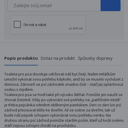
Popis produktu
Dotaz na produkt
Způsoby dopravy
Toaleta pro psa dovoluje udržovat náš byt čistý. Našim miláčkům
umožní vykonat svou potřebu kdykoliv, aniž by se muselo vycházet z
domova. Zároveň se psí záchodek snadno čistí – stačí jej opláchnout
vodou s mýdlem.
Toaleta pro psa se hodí také při výcviku štěňat. Pomůže jim naučit se
chovat čistotně. Vždy po vykonání své potřeby na „patřičném místě“
je třeba pejsánka odměnit oblíbeným pamlskem. Den co den lze psí
záchod přesouvat blíže ke dveřím. Až se ocitne za dveřmi, tak už
bude náš pejsek schopen vykonávat svou potřebu venku. Na
druhou stranu psí záchod pomůže starším psům, kteří už kvůli svému
stáří nejsou schopni chodit na procházku.