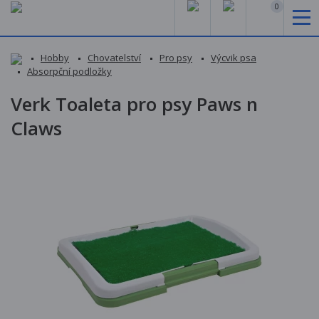
0
Hobby
Chovatelství
Pro psy
Výcvik psa
Absorpční podložky
Verk Toaleta pro psy Paws n
Claws